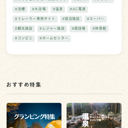
#浴槽
#大浴場
#温泉
#AC電源
#トレーラー専用サイト
#宿泊施設
#スーパー
#観光施設
#レジャー施設
#競技場
#体育館
#コンビニ
#ホームセンター
おすすめ特集