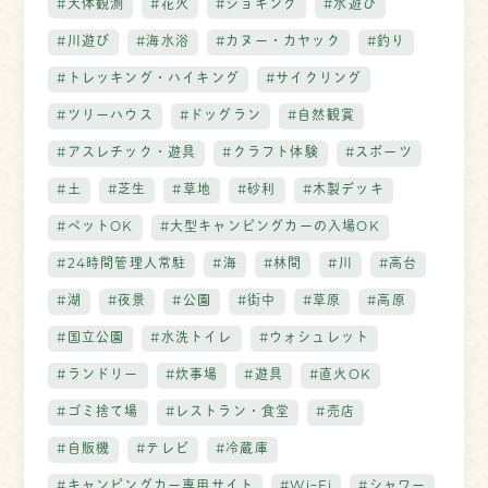
#天体観測
#花火
#ジョギング
#水遊び
#川遊び
#海水浴
#カヌー・カヤック
#釣り
#トレッキング・ハイキング
#サイクリング
#ツリーハウス
#ドッグラン
#自然観賞
#アスレチック・遊具
#クラフト体験
#スポーツ
#土
#芝生
#草地
#砂利
#木製デッキ
#ペットOK
#大型キャンピングカーの入場OK
#24時間管理人常駐
#海
#林間
#川
#高台
#湖
#夜景
#公園
#街中
#草原
#高原
#国立公園
#水洗トイレ
#ウォシュレット
#ランドリー
#炊事場
#遊具
#直火OK
#ゴミ捨て場
#レストラン・食堂
#売店
#自販機
#テレビ
#冷蔵庫
#キャンピングカー専用サイト
#WiｰFi
#シャワー