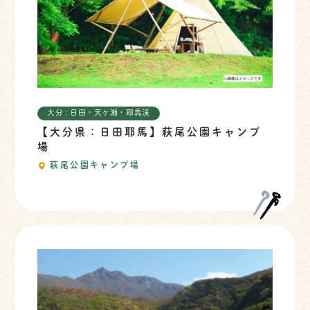
大分 : 日田・天ヶ瀬・耶馬渓
【大分県：日田耶馬】萩尾公園キャンプ
場
萩尾公園キャンプ場