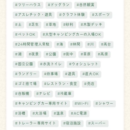
#ツリーハウス
#ドッグラン
#自然観賞
#アスレチック・遊具
#クラフト体験
#スポーツ
#土
#芝生
#草地
#砂利
#木製デッキ
#ペットOK
#大型キャンピングカーの入場OK
#24時間管理人常駐
#海
#林間
#川
#高台
#湖
#夜景
#公園
#街中
#草原
#高原
#国立公園
#水洗トイレ
#ウォシュレット
#ランドリー
#炊事場
#遊具
#直火OK
#ゴミ捨て場
#レストラン・食堂
#売店
#自販機
#テレビ
#冷蔵庫
#キャンピングカー専用サイト
#WiｰFi
#シャワー
#浴槽
#大浴場
#温泉
#AC電源
#トレーラー専用サイト
#宿泊施設
#スーパー