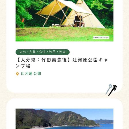
大分 : 九重・久住・竹田・長湯
【大分県：竹田奥豊後】辻河原公園キャ
ンプ場
辻河原公園