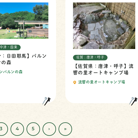
: 中津・国東
分：日田耶馬】バルン
佐賀 : 唐津・呼子
ンの森
【佐賀県：唐津・呼子】流
ンバルンの森
響の里オートキャンプ場
流響の里オートキャンプ場
3
4
5
›
»