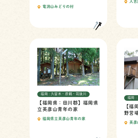
人吉
竜洞山みどりの村
福岡 : 久留米・原鶴・筑後川
福岡 
【福岡県：田川郡】福岡県
【福
立英彦山青年の家
野営
福岡県立英彦山青年の家
英彦