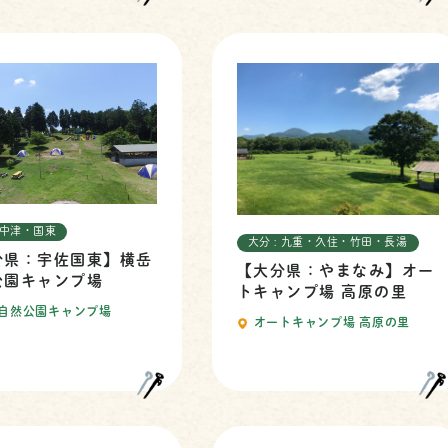
: 中津・国東
大分 : 九重・久住・竹田・長湯
分県：宇佐国東】横岳
【大分県：やまなみ】オー
公園キャンプ場
トキャンプ場 高原の里
自然公園キャンプ場
オートキャンプ場 高原の里