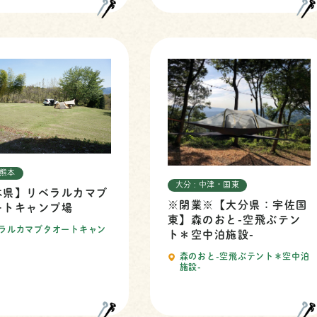
 熊本
大分 : 中津・国東
本県】リベラルカマブ
※閉業※【大分県：宇佐国
ートキャンプ場
東】森のおと-空飛ぶテン
ラルカマブタオートキャン
ト＊空中泊施設-
森のおと-空飛ぶテント＊空中泊
施設-