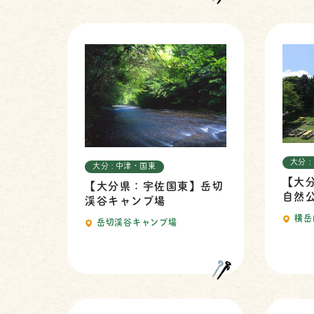
大分 
大分 : 中津・国東
【大
【大分県：宇佐国東】岳切
自然
渓谷キャンプ場
横岳
岳切渓谷キャンプ場