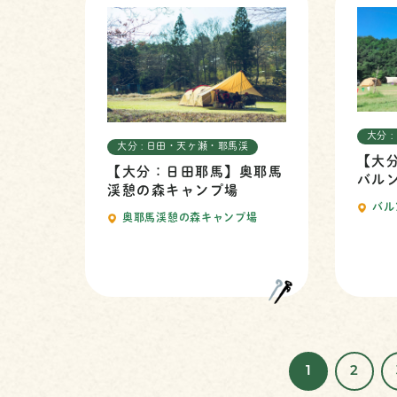
大分 
大分 : 日田・天ヶ瀬・耶馬渓
【大
【大分：日田耶馬】奥耶馬
バル
渓憩の森キャンプ場
バル
奥耶馬渓憩の森キャンプ場
1
2