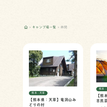
キャンプ場一覧
林間
熊本 
熊本 : 天草
【熊
【熊本県：天草】竜洞山み
吉民
どりの村