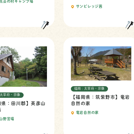
民芸の村キャンプ場
サンビレッジ茜
福岡 : 太宰府・宗像
: 太宰府・宗像
【福岡県：筑紫野市】竜岩
岡県：田川郡】英彦山
自然の家
場
竜岩自然の家
山野営場