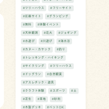
#キャビン
#トレーラーハウス
#ツリーハウス
#フリーサイト
#区画サイト
#グランピング
#無料
#体験イベント
#天体観測
#花火
#ジョギング
#水遊び
#川遊び
#海水浴
#カヌー・カヤック
#釣り
#トレッキング・ハイキング
#サイクリング
#ツリーハウス
#ドッグラン
#自然観賞
#アスレチック・遊具
#クラフト体験
#スポーツ
#土
#芝生
#草地
#砂利
#木製デッキ
#ペットOK