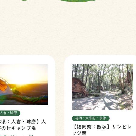
: 人吉・球磨
福岡 : 太宰府・宗像
本県：人吉・球磨】人
【福岡県：飯塚】サンビレ
芸の村キャンプ場
ッジ茜