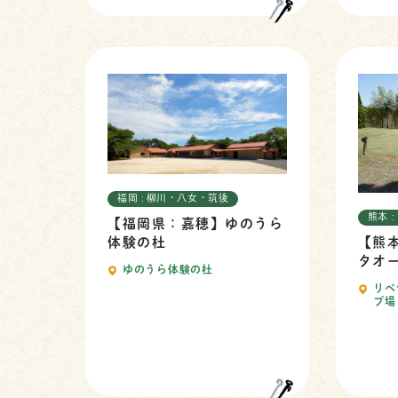
福岡 : 柳川・八女・筑後
熊本 :
【福岡県：嘉穂】ゆのうら
【熊
体験の杜
タオ
ゆのうら体験の杜
リベ
プ場