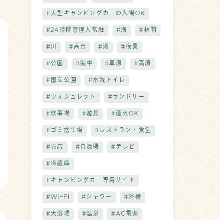
#大型キャンピングカーの入場OK
#24時間管理人常駐
#海
#林間
#川
#高台
#湖
#夜景
#公園
#街中
#草原
#高原
#国立公園
#水洗トイレ
#ウォシュレット
#ランドリー
#炊事場
#遊具
#直火OK
#ゴミ捨て場
#レストラン・食堂
#売店
#自販機
#テレビ
#冷蔵庫
#キャンピングカー専用サイト
#WiｰFi
#シャワー
#浴槽
#大浴場
#温泉
#AC電源