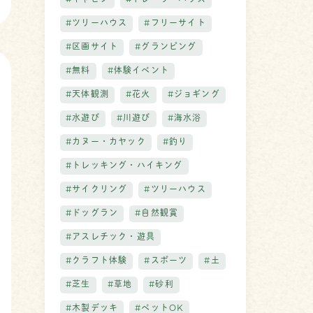
#キャビン
#トレーラーハウス
#ツリーハウス
#フリーサイト
#区画サイト
#グランピング
#無料
#体験イベント
#天体観測
#花火
#ジョギング
#水遊び
#川遊び
#海水浴
#カヌー・カヤック
#釣り
#トレッキング・ハイキング
#サイクリング
#ツリーハウス
#ドッグラン
#自然観賞
#アスレチック・遊具
#クラフト体験
#スポーツ
#土
#芝生
#草地
#砂利
#木製デッキ
#ペットOK