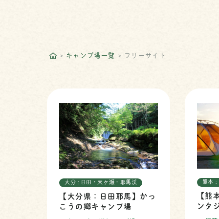
キャンプ場一覧
フリーサイト
熊本 :
大分 : 日田・天ヶ瀬・耶馬渓
【熊
【大分県：日田耶馬】かっ
ンタ
こうの郷キャンプ場