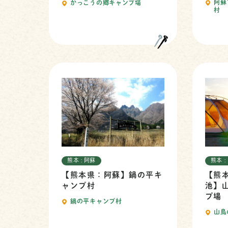
阿蘇
かっこうの郷キャンプ場
村
熊本 : 阿蘇
熊本 :
【熊本県：阿蘇】鍋の平キ
【熊
ャンプ村
池】
プ場
鍋の平キャンプ村
山鳥