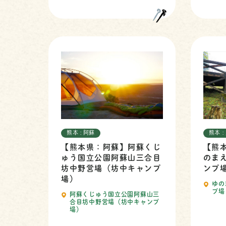
熊本 : 阿蘇
熊本 
【熊本県：阿蘇】阿蘇くじ
【熊
ゅう国立公園阿蘇山三合目
のま
坊中野営場（坊中キャンプ
ンプ
場）
ゆの
プ場
阿蘇くじゅう国立公園阿蘇山三
合目坊中野営場（坊中キャンプ
場）