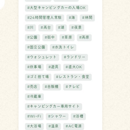
#大型キャンピングカーの入場OK
#24時間管理人常駐
#海
#林間
#川
#高台
#湖
#夜景
#公園
#街中
#草原
#高原
#国立公園
#水洗トイレ
#ウォシュレット
#ランドリー
#炊事場
#遊具
#直火OK
#ゴミ捨て場
#レストラン・食堂
#売店
#自販機
#テレビ
#冷蔵庫
#キャンピングカー専用サイト
#WiｰFi
#シャワー
#浴槽
#大浴場
#温泉
#AC電源