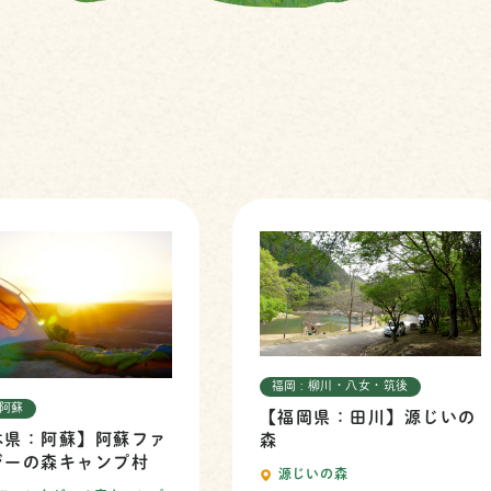
福岡 : 柳川・八女・筑後
 阿蘇
【福岡県：田川】源じいの
本県：阿蘇】阿蘇ファ
森
ジーの森キャンプ村
源じいの森