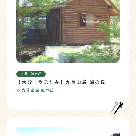
大分 : 湯布院
【大分：やまなみ】九重山麓 風の丘
九重山麓 風の丘