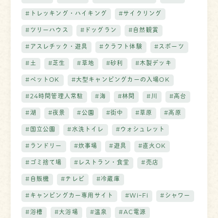
#トレッキング・ハイキング
#サイクリング
#ツリーハウス
#ドッグラン
#自然観賞
#アスレチック・遊具
#クラフト体験
#スポーツ
#土
#芝生
#草地
#砂利
#木製デッキ
#ペットOK
#大型キャンピングカーの入場OK
#24時間管理人常駐
#海
#林間
#川
#高台
#湖
#夜景
#公園
#街中
#草原
#高原
#国立公園
#水洗トイレ
#ウォシュレット
#ランドリー
#炊事場
#遊具
#直火OK
#ゴミ捨て場
#レストラン・食堂
#売店
#自販機
#テレビ
#冷蔵庫
#キャンピングカー専用サイト
#WiｰFi
#シャワー
#浴槽
#大浴場
#温泉
#AC電源