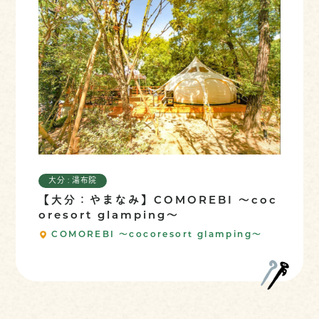
大分 : 湯布院
【大分：やまなみ】COMOREBI ～coc
oresort glamping～
COMOREBI ～cocoresort glamping～