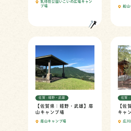
乳待坊公園いこいの広場キャン
プ場
船山
佐賀 : 嬉野・武雄
佐賀 
【佐賀県：嬉野・武雄】眉
【佐
山キャンプ場
キャ
眉山キャンプ場
広川