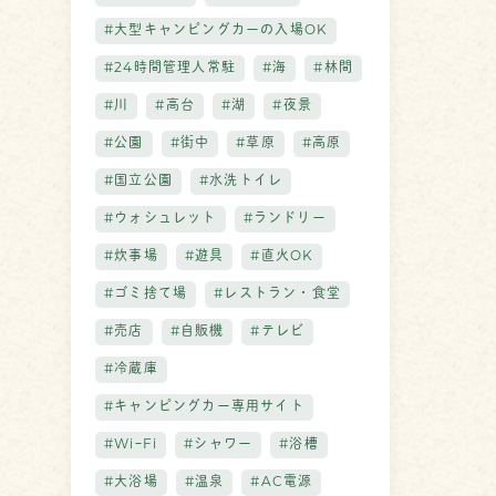
#大型キャンピングカーの入場OK
#24時間管理人常駐
#海
#林間
#川
#高台
#湖
#夜景
#公園
#街中
#草原
#高原
#国立公園
#水洗トイレ
#ウォシュレット
#ランドリー
#炊事場
#遊具
#直火OK
#ゴミ捨て場
#レストラン・食堂
#売店
#自販機
#テレビ
#冷蔵庫
#キャンピングカー専用サイト
#WiｰFi
#シャワー
#浴槽
#大浴場
#温泉
#AC電源