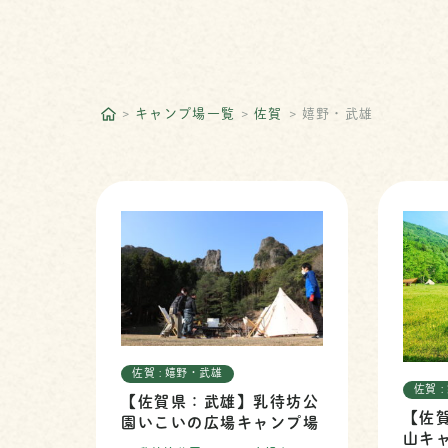
キャンプ場一覧
佐賀
嬉野・武雄
佐賀 : 嬉野・武雄
佐賀 
【佐賀県：武雄】乳待坊公
【佐
園いこいの広場キャンプ場
山キ