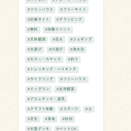
#キャビン
#トレーラーハウス
#ツリーハウス
#フリーサイト
#区画サイト
#グランピング
#無料
#体験イベント
#天体観測
#花火
#ジョギング
#水遊び
#川遊び
#海水浴
#カヌー・カヤック
#釣り
#トレッキング・ハイキング
#サイクリング
#ツリーハウス
#ドッグラン
#自然観賞
#アスレチック・遊具
#クラフト体験
#スポーツ
#土
#芝生
#草地
#砂利
#木製デッキ
#ペットOK