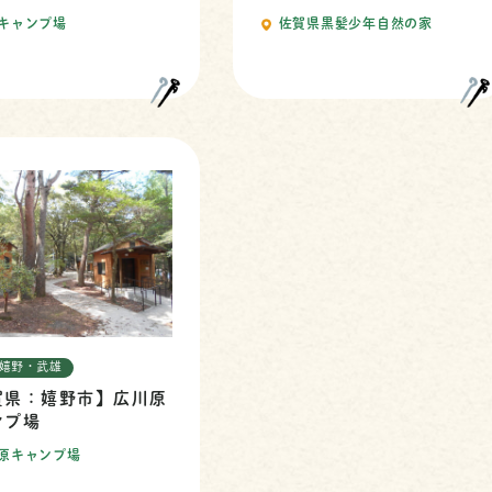
キャンプ場
佐賀県黒髪少年自然の家
: 嬉野・武雄
賀県：嬉野市】広川原
ンプ場
原キャンプ場