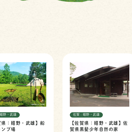
: 嬉野・武雄
佐賀 : 嬉野・武雄
賀県：嬉野・武雄】船
【佐賀県：嬉野・武雄】佐
ャンプ場
賀県黒髪少年自然の家