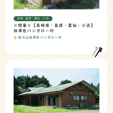
長崎 : 島原・雲仙・小浜
※閉業※【長崎県：島原・雲仙・小浜】
加津佐バンガロー村
池の山加津佐バンガロー村