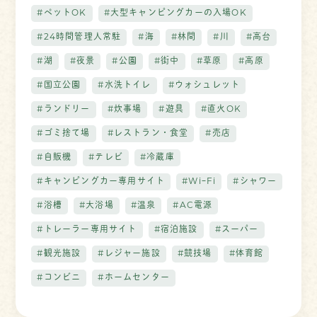
#ペットOK
#大型キャンピングカーの入場OK
#24時間管理人常駐
#海
#林間
#川
#高台
#湖
#夜景
#公園
#街中
#草原
#高原
#国立公園
#水洗トイレ
#ウォシュレット
#ランドリー
#炊事場
#遊具
#直火OK
#ゴミ捨て場
#レストラン・食堂
#売店
#自販機
#テレビ
#冷蔵庫
#キャンピングカー専用サイト
#WiｰFi
#シャワー
#浴槽
#大浴場
#温泉
#AC電源
#トレーラー専用サイト
#宿泊施設
#スーパー
#観光施設
#レジャー施設
#競技場
#体育館
#コンビニ
#ホームセンター