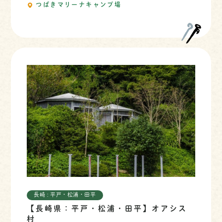
つばきマリーナキャンプ場
長崎 : 平戸・松浦・田平
【長崎県：平戸・松浦・田平】オアシス
村