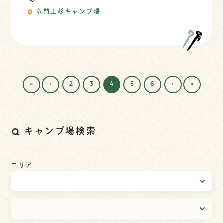
竜門上杉キャンプ場
«
‹
2
3
4
5
6
›
»
キャンプ場検索
エリア