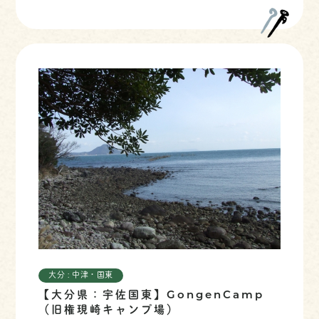
大分 : 中津・国東
【大分県：宇佐国東】GongenCamp
（旧権現崎キャンプ場）