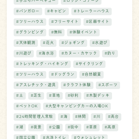
#手ぶらバーベキュー
#ロッジ・コテージ
#バンガロー
#キャビン
#トレーラーハウス
#ツリーハウス
#フリーサイト
#区画サイト
#グランピング
#無料
#体験イベント
#天体観測
#花火
#ジョギング
#水遊び
#川遊び
#海水浴
#カヌー・カヤック
#釣り
#トレッキング・ハイキング
#サイクリング
#ツリーハウス
#ドッグラン
#自然観賞
#アスレチック・遊具
#クラフト体験
#スポーツ
#土
#芝生
#草地
#砂利
#木製デッキ
#ペットOK
#大型キャンピングカーの入場OK
#24時間管理人常駐
#海
#林間
#川
#高台
#湖
#夜景
#公園
#街中
#草原
#高原
#国立公園
#水洗トイレ
#ウォシュレット