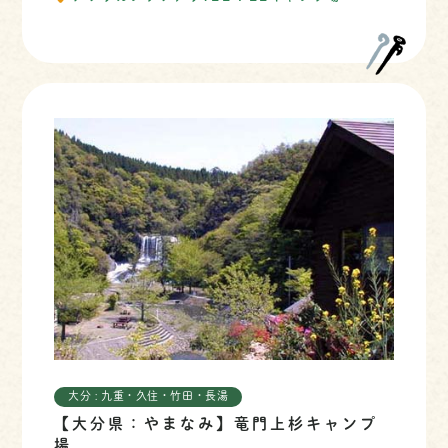
大分 : 九重・久住・竹田・長湯
【大分県：やまなみ】竜門上杉キャンプ
場