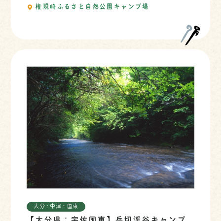
権現崎ふるさと自然公園キャンプ場
大分 : 中津・国東
【大分県：宇佐国東】岳切渓谷キャンプ