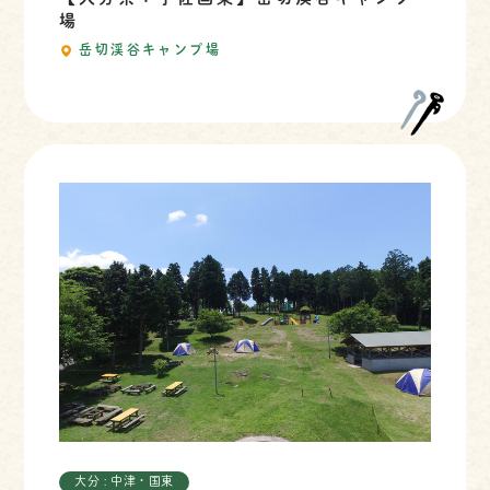
場
岳切渓谷キャンプ場
大分 : 中津・国東