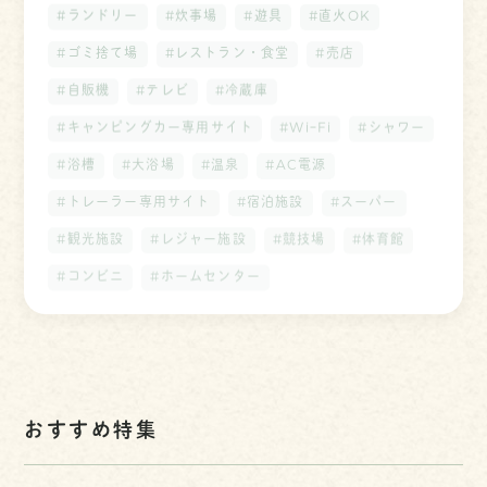
#ランドリー
#炊事場
#遊具
#直火OK
#ゴミ捨て場
#レストラン・食堂
#売店
#自販機
#テレビ
#冷蔵庫
#キャンピングカー専用サイト
#WiｰFi
#シャワー
#浴槽
#大浴場
#温泉
#AC電源
#トレーラー専用サイト
#宿泊施設
#スーパー
#観光施設
#レジャー施設
#競技場
#体育館
#コンビニ
#ホームセンター
おすすめ特集