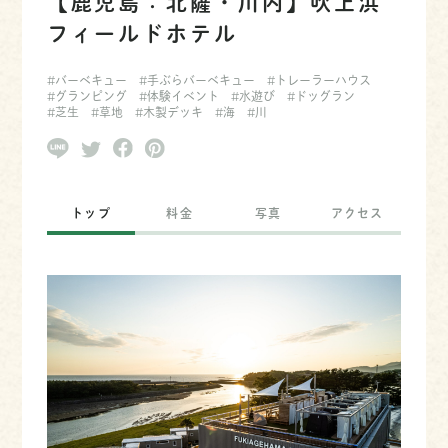
【鹿児島：北薩・川内】吹上浜
フィールドホテル
#バーベキュー
#手ぶらバーベキュー
#トレーラーハウス
#グランピング
#体験イベント
#水遊び
#ドッグラン
#芝生
#草地
#木製デッキ
#海
#川
トップ
料金
写真
アクセス