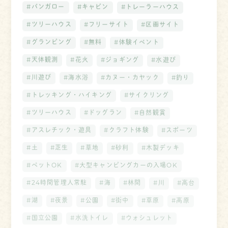
#バンガロー
#キャビン
#トレーラーハウス
#ツリーハウス
#フリーサイト
#区画サイト
#グランピング
#無料
#体験イベント
#天体観測
#花火
#ジョギング
#水遊び
#川遊び
#海水浴
#カヌー・カヤック
#釣り
#トレッキング・ハイキング
#サイクリング
#ツリーハウス
#ドッグラン
#自然観賞
#アスレチック・遊具
#クラフト体験
#スポーツ
#土
#芝生
#草地
#砂利
#木製デッキ
#ペットOK
#大型キャンピングカーの入場OK
#24時間管理人常駐
#海
#林間
#川
#高台
#湖
#夜景
#公園
#街中
#草原
#高原
#国立公園
#水洗トイレ
#ウォシュレット