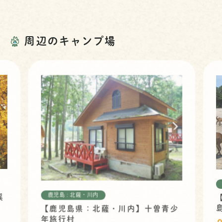
周辺のキャンプ場
鹿児島 : 北薩・川内
渓
【鹿児島県：北薩・川内】十曽青少
年旅行村