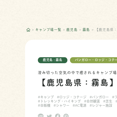
キャンプ場一覧
鹿児島
霧島
【鹿児島県
鹿児島 : 霧島
バンガロー・ロッジ・コテ
澄み切った空気の中で癒されるキャンプ
【鹿児島県：霧島
#キャンプ
#ロッジ・コテージ
#バンガロー
#
#トレッキング・ハイキング
#自然観賞
#芝生
#自販機
#シャワー
#AC電源
#レジャー施設