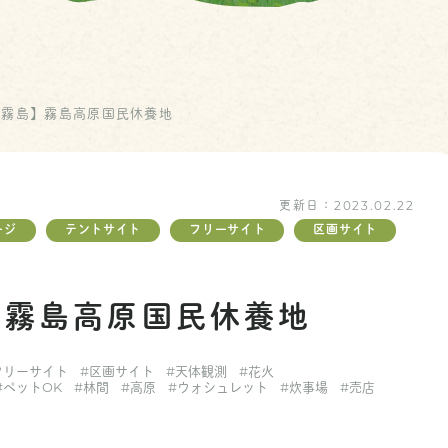
：霧島】霧島高原国民休養地
更新日：
2023.02.22
ージ
テントサイト
フリーサイト
区画サイト
場
】霧島高原国民休養地
フリーサイト
#区画サイト
#天体観測
#花火
#ペットOK
#林間
#高原
#ウォシュレット
#炊事場
#売店