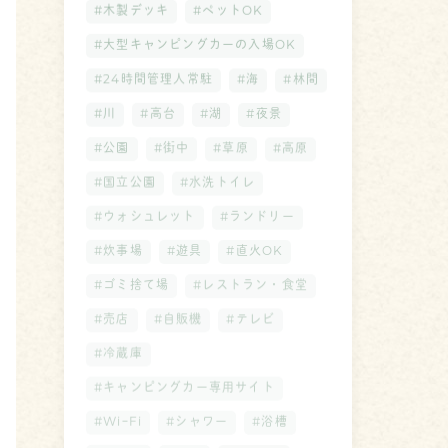
#木製デッキ
#ペットOK
#大型キャンピングカーの入場OK
#24時間管理人常駐
#海
#林間
#川
#高台
#湖
#夜景
#公園
#街中
#草原
#高原
#国立公園
#水洗トイレ
#ウォシュレット
#ランドリー
#炊事場
#遊具
#直火OK
#ゴミ捨て場
#レストラン・食堂
#売店
#自販機
#テレビ
#冷蔵庫
#キャンピングカー専用サイト
#WiｰFi
#シャワー
#浴槽