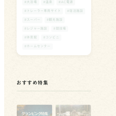
#大浴場
#温泉
#AC電源
#トレーラー専用サイト
#宿泊施設
#スーパー
#観光施設
#レジャー施設
#競技場
#体育館
#コンビニ
#ホームセンター
おすすめ特集