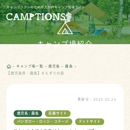
キャンプファンのための九州のキャンプ情報サイト
キャンプ場紹介
キャンプ場一覧
鹿児島
霧島
【鹿児島県：霧島】さえずりの森
更新日：
2023.02.24
鹿児島 : 霧島
区画サイト
バンガロー・ロッジ・コテージ
テントサイト