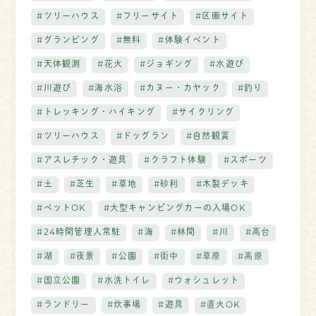
#ツリーハウス
#フリーサイト
#区画サイト
#グランピング
#無料
#体験イベント
#天体観測
#花火
#ジョギング
#水遊び
#川遊び
#海水浴
#カヌー・カヤック
#釣り
#トレッキング・ハイキング
#サイクリング
#ツリーハウス
#ドッグラン
#自然観賞
#アスレチック・遊具
#クラフト体験
#スポーツ
#土
#芝生
#草地
#砂利
#木製デッキ
#ペットOK
#大型キャンピングカーの入場OK
#24時間管理人常駐
#海
#林間
#川
#高台
#湖
#夜景
#公園
#街中
#草原
#高原
#国立公園
#水洗トイレ
#ウォシュレット
#ランドリー
#炊事場
#遊具
#直火OK