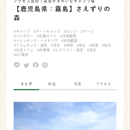
アクセス良好！夜景がきれいなキャンプ場
【鹿児島県：霧島】さえずりの
森
#キャンプ
#オートキャンプ
#ロッジ・コテージ
#バンガロー
#区画サイト
#天体観測
#トレッキング・ハイキング
#自然観賞
#アスレチック・遊具
#芝生
#林間
#高台
#夜景
#街中
#水洗トイレ
#炊事場
#レストラン・食堂
#売店
#AC電源
トップ
料金
写真
アクセス