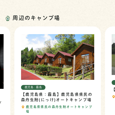
周辺のキャンプ場
鹿児島 : 霧島
児島 : 霧島
【鹿児島県：霧
鹿児島県：霧島】鹿児島県県民の
霧島緑の村
丹生附(にっけ)オートキャンプ場
鹿児島県県民の森丹生附オートキャンプ
場