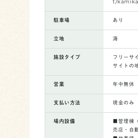
t/kamik
駐車場
あり
立地
海
施設タイプ
フリーサ
サイトの
営業
年中無休
支払い方法
現金のみ
場内設備
■管理棟（
売店・自動