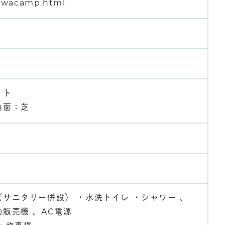
awacamp.html
イト
地面：芝
サニタリー併設） ・水洗トイレ ・シャワー 、
販売機 、AC電源