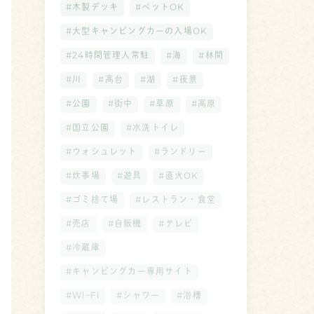
#木製デッキ
#ペットOK
#大型キャンピングカーの入場OK
#24時間管理人常駐
#海
#林間
#川
#高台
#湖
#夜景
#公園
#街中
#草原
#高原
#国立公園
#水洗トイレ
#ウォシュレット
#ランドリー
#炊事場
#遊具
#直火OK
#ゴミ捨て場
#レストラン・食堂
#売店
#自販機
#テレビ
#冷蔵庫
#キャンピングカー専用サイト
#WiｰFi
#シャワー
#浴槽