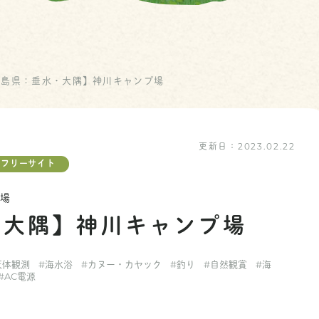
児島県：垂水・大隅】神川キャンプ場
更新日：
2023.02.22
フリーサイト
プ場
・大隅】神川キャンプ場
天体観測
#海水浴
#カヌー・カヤック
#釣り
#自然観賞
#海
#AC電源