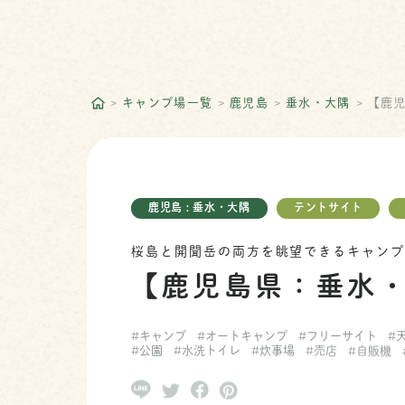
キャンプ場一覧
鹿児島
垂水・大隅
【鹿
鹿児島 : 垂水・大隅
テントサイト
桜島と開聞岳の両方を眺望できるキャン
【鹿児島県：垂水
#キャンプ
#オートキャンプ
#フリーサイト
#
#公園
#水洗トイレ
#炊事場
#売店
#自販機