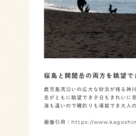
桜島と開聞岳の両方を眺望で
鹿児島湾沿いの広大な砂浜が残る神
岳がともに眺望でき夕日もきれいに
海も違いので磯釣りも堪能でき大人
画像引用：https://www.kagoshim