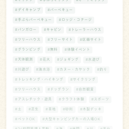
#デイキャンプ
#バーベキュー
#手ぶらバーベキュー
#ロッジ・コテージ
#バンガロー
#キャビン
#トレーラーハウス
#ツリーハウス
#フリーサイト
#区画サイト
#グランピング
#無料
#体験イベント
#天体観測
#花火
#ジョギング
#水遊び
#川遊び
#海水浴
#カヌー・カヤック
#釣り
#トレッキング・ハイキング
#サイクリング
#ツリーハウス
#ドッグラン
#自然観賞
#アスレチック・遊具
#クラフト体験
#スポーツ
#土
#芝生
#草地
#砂利
#木製デッキ
#ペットOK
#大型キャンピングカーの入場OK
#24時間管理人常駐
#海
#林間
#川
#高台