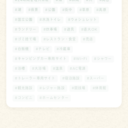
#湖
#夜景
#公園
#街中
#草原
#高原
#国立公園
#水洗トイレ
#ウォシュレット
#ランドリー
#炊事場
#遊具
#直火OK
#ゴミ捨て場
#レストラン・食堂
#売店
#自販機
#テレビ
#冷蔵庫
#キャンピングカー専用サイト
#WiｰFi
#シャワー
#浴槽
#大浴場
#温泉
#AC電源
#トレーラー専用サイト
#宿泊施設
#スーパー
#観光施設
#レジャー施設
#競技場
#体育館
#コンビニ
#ホームセンター