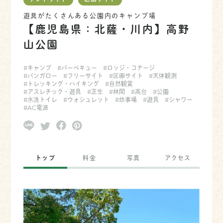
テントサイト
区画サイト
遊具がたくさんある公園内のキャンプ場
【鹿児島県：北薩・川内】高野
山公園
#キャンプ
#バーベキュー
#ロッジ・コテージ
#バンガロー
#フリーサイト
#区画サイト
#天体観測
#トレッキング・ハイキング
#自然観賞
#アスレチック・遊具
#芝生
#林間
#高台
#公園
#水洗トイレ
#ウォシュレット
#炊事場
#遊具
#シャワー
#AC電源
トップ
料金
写真
アクセス