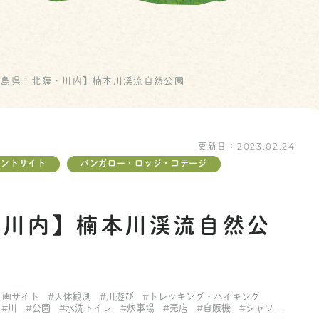
児島県：北薩・川内】楠本川渓流自然公園
更新日：
2023.02.24
テントサイト
バンガロー・ロッジ・コテージ
・川内】楠本川渓流自然公
区画サイト
#天体観測
#川遊び
#トレッキング・ハイキング
#川
#公園
#水洗トイレ
#炊事場
#売店
#自販機
#シャワー