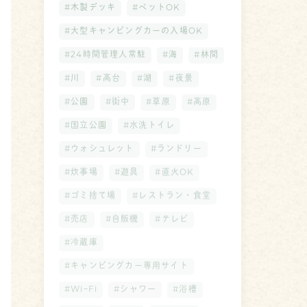
#木製デッキ
#ペットOK
#大型キャンピングカーの入場OK
#24時間管理人常駐
#海
#林間
#川
#高台
#湖
#夜景
#公園
#街中
#草原
#高原
#国立公園
#水洗トイレ
#ウォシュレット
#ランドリー
#炊事場
#遊具
#直火OK
#ゴミ捨て場
#レストラン・食堂
#売店
#自販機
#テレビ
#冷蔵庫
#キャンピングカー専用サイト
#WiｰFi
#シャワー
#浴槽