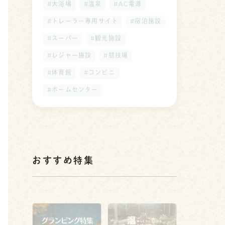
#大浴場
#温泉
#AC電源
#トレーラー専用サイト
#宿泊施設
#スーパー
#観光施設
#レジャー施設
#競技場
#体育館
#コンビニ
#ホームセンター
おすすめ特集