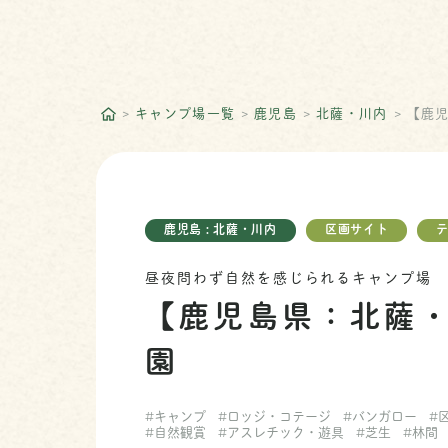
キャンプ場一覧
鹿児島
北薩・川内
【鹿
鹿児島 : 北薩・川内
区画サイト
昼夜問わず自然を感じられるキャンプ場
【鹿児島県：北薩
園
#キャンプ
#ロッジ・コテージ
#バンガロー
#
#自然観賞
#アスレチック・遊具
#芝生
#林間