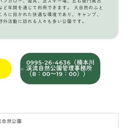
バンガロー、遊具、芝スキー場、五右衛門風呂
など年間を通じて利用できます。 大自然のふと
ころに抱かれた快適な環境であり、キャンプ、
野外活動に訪れる人々も多い公園です。
0995-26-4636（楠本川
渓流自然公園管理事務所
（8：00～19：00））
流自然公園