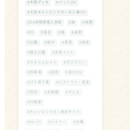
#木製デッキ
#ペットOK
#大型キャンピングカーの入場OK
#24時間管理人常駐
#海
#林間
#川
#高台
#湖
#夜景
#公園
#街中
#草原
#高原
#国立公園
#水洗トイレ
#ウォシュレット
#ランドリー
#炊事場
#遊具
#直火OK
#ゴミ捨て場
#レストラン・食堂
#売店
#自販機
#テレビ
#冷蔵庫
#キャンピングカー専用サイト
#WiｰFi
#シャワー
#浴槽