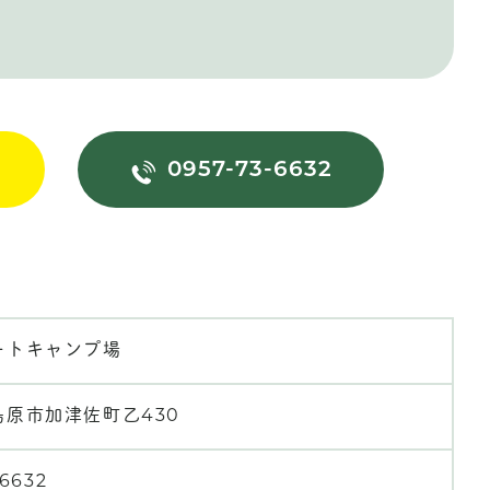
0957-73-6632
ートキャンプ場
島原市加津佐町乙430
-6632