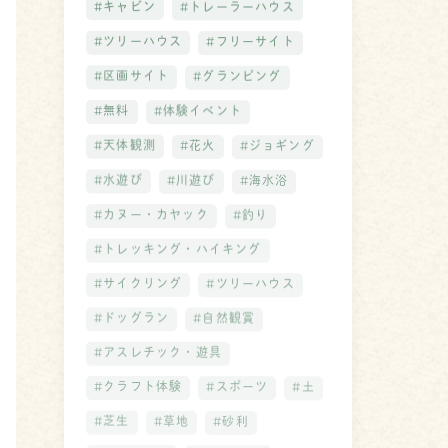
#キャビン
#トレーラーハウス
#ツリーハウス
#フリーサイト
#区画サイト
#グランピング
#無料
#体験イベント
#天体観測
#花火
#ジョギング
#水遊び
#川遊び
#海水浴
#カヌー・カヤック
#釣り
#トレッキング・ハイキング
#サイクリング
#ツリーハウス
#ドッグラン
#自然観賞
#アスレチック・遊具
#クラフト体験
#スポーツ
#土
#芝生
#草地
#砂利