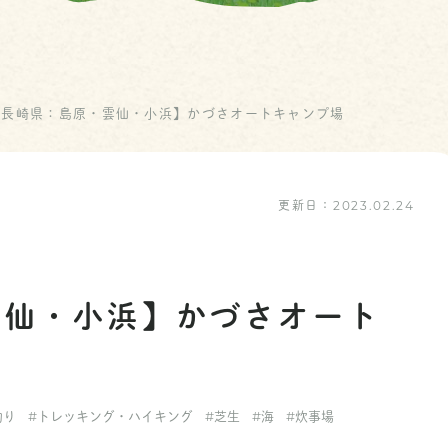
【長崎県：島原・雲仙・小浜】かづさオートキャンプ場
更新日：
2023.02.24
雲仙・小浜】かづさオート
釣り
#トレッキング・ハイキング
#芝生
#海
#炊事場