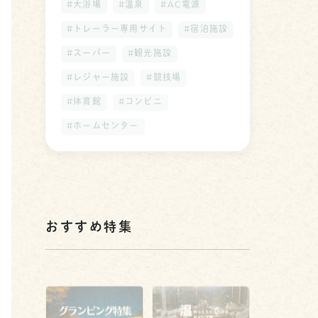
#大浴場
#温泉
#AC電源
#トレーラー専用サイト
#宿泊施設
#スーパー
#観光施設
#レジャー施設
#競技場
#体育館
#コンビニ
#ホームセンター
おすすめ特集