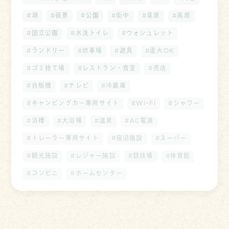
#湖
#夜景
#公園
#街中
#草原
#高原
#国立公園
#水洗トイレ
#ウォシュレット
#ランドリー
#炊事場
#遊具
#直火OK
#ゴミ捨て場
#レストラン・食堂
#売店
#自販機
#テレビ
#冷蔵庫
#キャンピングカー専用サイト
#WiｰFi
#シャワー
#浴槽
#大浴場
#温泉
#AC電源
#トレーラー専用サイト
#宿泊施設
#スーパー
#観光施設
#レジャー施設
#競技場
#体育館
#コンビニ
#ホームセンター