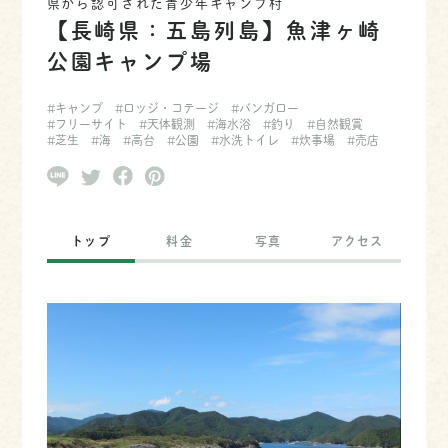
県から認可された青少年キャンプ村
【長崎県：五島列島】魚津ヶ崎
公園キャンプ場
#キャンプ
#ロッジ・コテージ
#バンガロー
#フリーサイト
#天体観測
#海水浴
#釣り
#自然観賞
#芝生
#海
#高台
#公園
#水洗トイレ
#炊事場
#売店
トップ
料金
写真
アクセス