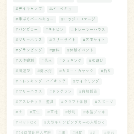
#デイキャンプ
#バーベキュー
#手ぶらバーベキュー
#ロッジ・コテージ
#バンガロー
#キャビン
#トレーラーハウス
#ツリーハウス
#フリーサイト
#区画サイト
#グランピング
#無料
#体験イベント
#天体観測
#花火
#ジョギング
#水遊び
#川遊び
#海水浴
#カヌー・カヤック
#釣り
#トレッキング・ハイキング
#サイクリング
#ツリーハウス
#ドッグラン
#自然観賞
#アスレチック・遊具
#クラフト体験
#スポーツ
#土
#芝生
#草地
#砂利
#木製デッキ
#ペットOK
#大型キャンピングカーの入場OK
#24時間管理人常駐
#海
#林間
#川
#高台