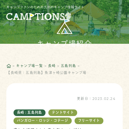
キャンプファンのための九州のキャンプ情報サイト
キャンプ場紹介
キャンプ場一覧
長崎
五島列島
【長崎県：五島列島】魚津ヶ崎公園キャンプ場
更新日：
2023.02.24
長崎 : 五島列島
テントサイト
バンガロー・ロッジ・コテージ
フリーサイト