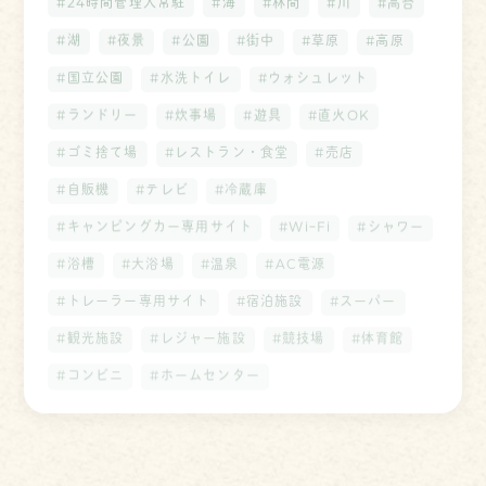
#24時間管理人常駐
#海
#林間
#川
#高台
#湖
#夜景
#公園
#街中
#草原
#高原
#国立公園
#水洗トイレ
#ウォシュレット
#ランドリー
#炊事場
#遊具
#直火OK
#ゴミ捨て場
#レストラン・食堂
#売店
#自販機
#テレビ
#冷蔵庫
#キャンピングカー専用サイト
#WiｰFi
#シャワー
#浴槽
#大浴場
#温泉
#AC電源
#トレーラー専用サイト
#宿泊施設
#スーパー
#観光施設
#レジャー施設
#競技場
#体育館
#コンビニ
#ホームセンター