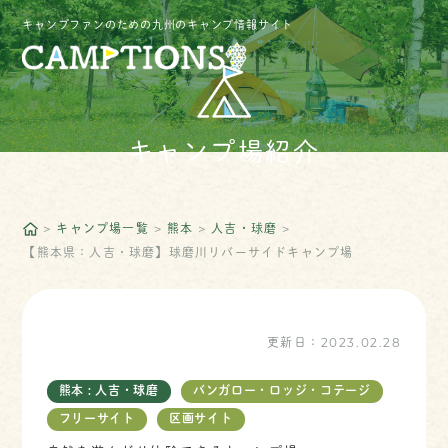
キャンプファンのための九州のキャンプ情報サイト
キャンプ場紹介
キャンプ場一覧
熊本
人吉・球磨
【熊本県：人吉・球磨】球磨川リバーサイドキャンプ場
更新日：
2023.02.28
熊本 : 人吉・球磨
バンガロー・ロッジ・コテージ
フリーサイト
区画サイト