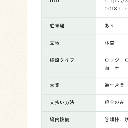
URL
https://
0018.ht
駐車場
あり
立地
林間
施設タイプ
ロッジ・ロ
面：土
営業
通年営業
支払い方法
現金のみ
場内設備
管理棟、