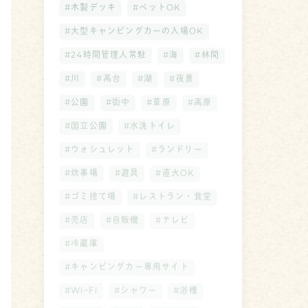
#木製デッキ
#ペットOK
#大型キャンピングカーの入場OK
#24時間管理人常駐
#海
#林間
#川
#高台
#湖
#夜景
#公園
#街中
#草原
#高原
#国立公園
#水洗トイレ
#ウォシュレット
#ランドリー
#炊事場
#遊具
#直火OK
#ゴミ捨て場
#レストラン・食堂
#売店
#自販機
#テレビ
#冷蔵庫
#キャンピングカー専用サイト
#WiｰFi
#シャワー
#浴槽