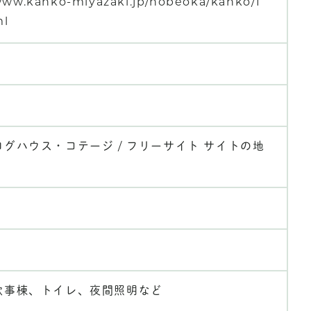
www.kanko-miyazaki.jp/nobeoka/kanko/1
ml
グハウス・コテージ / フリーサイト サイトの地
炊事棟、トイレ、夜間照明など