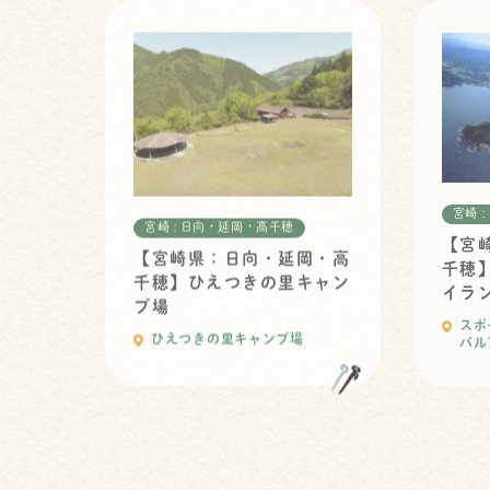
宮崎 
宮崎 : 日向・延岡・高千穂
【宮
【宮崎県：日向・延岡・高
千穂
千穂】ひえつきの里キャン
イラ
プ場
スポ
ひえつきの里キャンプ場
バル