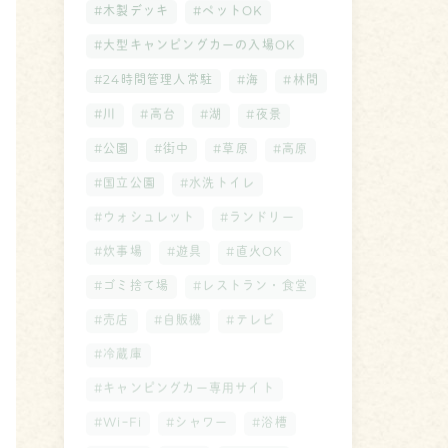
#木製デッキ
#ペットOK
#大型キャンピングカーの入場OK
#24時間管理人常駐
#海
#林間
#川
#高台
#湖
#夜景
#公園
#街中
#草原
#高原
#国立公園
#水洗トイレ
#ウォシュレット
#ランドリー
#炊事場
#遊具
#直火OK
#ゴミ捨て場
#レストラン・食堂
#売店
#自販機
#テレビ
#冷蔵庫
#キャンピングカー専用サイト
#WiｰFi
#シャワー
#浴槽