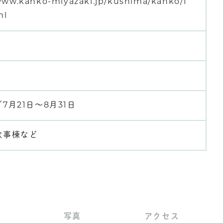
www.kanko-miyazaki.jp/kushima/kanko/1
ml
7月21日～8月31日
炊事棟など
写真
アクセス