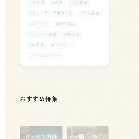
#大浴場
#温泉
#AC電源
#トレーラー専用サイト
#宿泊施設
#スーパー
#観光施設
#レジャー施設
#競技場
#体育館
#コンビニ
#ホームセンター
おすすめ特集