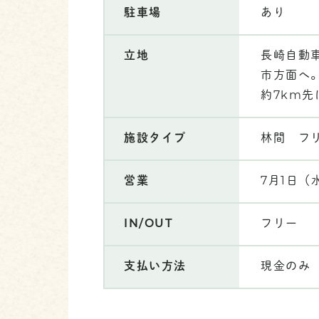
駐車場
あり
立地
長崎自動車
市方面へ。
約7km先
施設タイプ
林間 フ
営業
7月1日（
IN/OUT
フリー
支払い方法
現金のみ