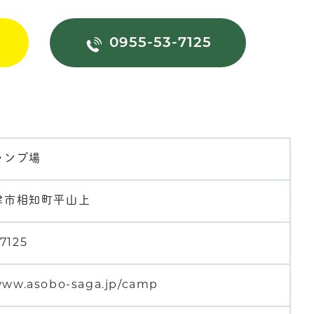
0955-53-7125
ャンプ場
津市相知町平山上
7125
/www.asobo-saga.jp/camp