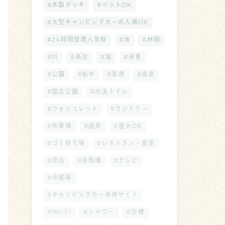
#木製デッキ
#ペットOK
#大型キャンピングカーの入場OK
#24時間管理人常駐
#海
#林間
#川
#高台
#湖
#夜景
#公園
#街中
#草原
#高原
#国立公園
#水洗トイレ
#ウォシュレット
#ランドリー
#炊事場
#遊具
#直火OK
#ゴミ捨て場
#レストラン・食堂
#売店
#自販機
#テレビ
#冷蔵庫
#キャンピングカー専用サイト
#WiｰFi
#シャワー
#浴槽