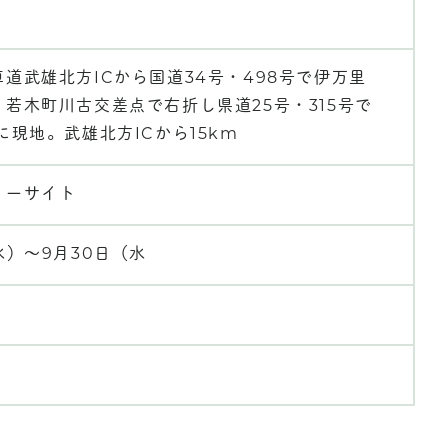
道武雄北方ICから国道34号・498号で伊万里
若木町川古交差点で右折し県道25号・315号で
に現地。武雄北方ICから15km
リーサイト
水）～9月30日（水