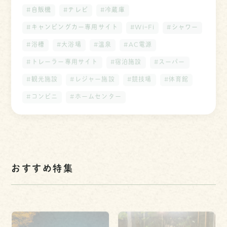
#自販機
#テレビ
#冷蔵庫
#キャンピングカー専用サイト
#WiｰFi
#シャワー
#浴槽
#大浴場
#温泉
#AC電源
#トレーラー専用サイト
#宿泊施設
#スーパー
#観光施設
#レジャー施設
#競技場
#体育館
#コンビニ
#ホームセンター
おすすめ特集