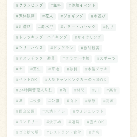
#グランピング
#無料
#体験イベント
#天体観測
#花火
#ジョギング
#水遊び
#川遊び
#海水浴
#カヌー・カヤック
#釣り
#トレッキング・ハイキング
#サイクリング
#ツリーハウス
#ドッグラン
#自然観賞
#アスレチック・遊具
#クラフト体験
#スポーツ
#土
#芝生
#草地
#砂利
#木製デッキ
#ペットOK
#大型キャンピングカーの入場OK
#24時間管理人常駐
#海
#林間
#川
#高台
#湖
#夜景
#公園
#街中
#草原
#高原
#国立公園
#水洗トイレ
#ウォシュレット
#ランドリー
#炊事場
#遊具
#直火OK
#ゴミ捨て場
#レストラン・食堂
#売店