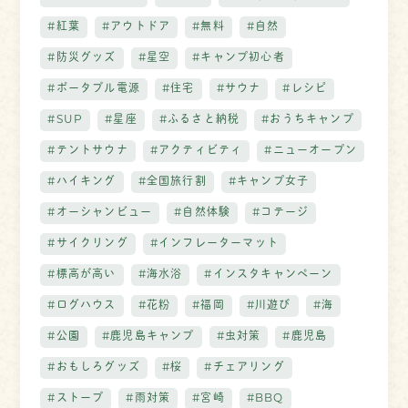
#紅葉
#アウトドア
#無料
#自然
#防災グッズ
#星空
#キャンプ初心者
#ポータブル電源
#住宅
#サウナ
#レシピ
#SUP
#星座
#ふるさと納税
#おうちキャンプ
#テントサウナ
#アクティビティ
#ニューオープン
#ハイキング
#全国旅行割
#キャンプ女子
#オーシャンビュー
#自然体験
#コテージ
#サイクリング
#インフレーターマット
#標高が高い
#海水浴
#インスタキャンペーン
#ログハウス
#花粉
#福岡
#川遊び
#海
#公園
#鹿児島キャンプ
#虫対策
#鹿児島
#おもしろグッズ
#桜
#チェアリング
#ストーブ
#雨対策
#宮崎
#BBQ