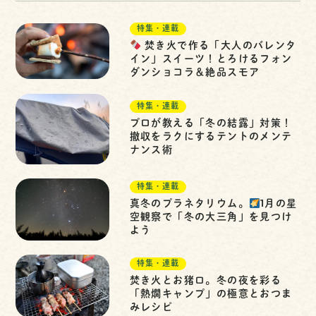
特集・連載
焚き火で作る「大人のバレンタ
イン」スイーツ！とろけるフォン
ダンショコラ＆絶品スモア
特集・連載
プロが教える「冬の結露」対策！
撤収をラクにするテントのメンテ
ナンス術
特集・連載
真冬のプラネタリウム。
1月の星
空観察で「冬の大三角」を見つけ
よう
特集・連載
焚き火とお猪口。冬の夜を彩る
「熱燗キャンプ」の極意とおつま
みレシピ