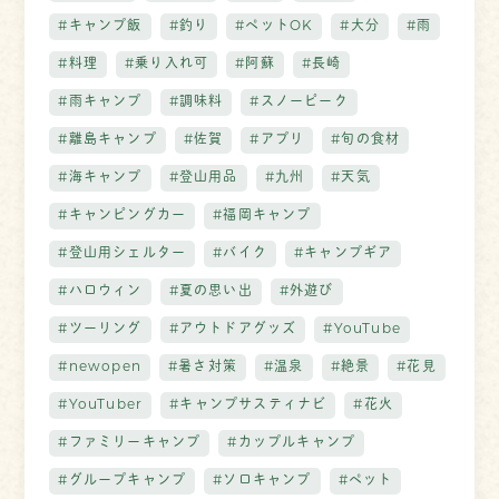
#キャンプ飯
#釣り
#ペットOK
#大分
#雨
#料理
#乗り入れ可
#阿蘇
#長崎
#雨キャンプ
#調味料
#スノーピーク
#離島キャンプ
#佐賀
#アプリ
#旬の食材
#海キャンプ
#登山用品
#九州
#天気
#キャンピングカー
#福岡キャンプ
#登山用シェルター
#バイク
#キャンプギア
#ハロウィン
#夏の思い出
#外遊び
#ツーリング
#アウトドアグッズ
#YouTube
#newopen
#暑さ対策
#温泉
#絶景
#花見
#YouTuber
#キャンプサスティナビ
#花火
#ファミリーキャンプ
#カップルキャンプ
#グループキャンプ
#ソロキャンプ
#ペット