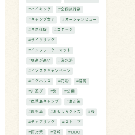
#ハイキング
#全国旅行割
#キャンプ女子
#オーシャンビュー
#自然体験
#コテージ
#サイクリング
#インフレーターマット
#標高が高い
#海水浴
#インスタキャンペーン
#ログハウス
#花粉
#福岡
#川遊び
#海
#公園
#鹿児島キャンプ
#虫対策
#鹿児島
#おもしろグッズ
#桜
#チェアリング
#ストーブ
#雨対策
#宮崎
#BBQ