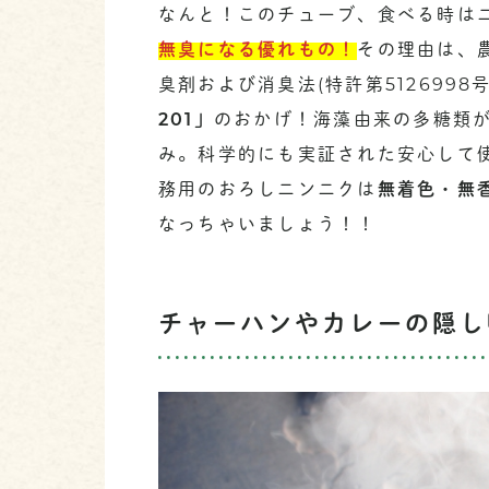
なんと！このチューブ、食べる時は
無臭になる優れもの！
その理由は、
臭剤および消臭法(特許第512699
201」
のおかげ！海藻由来の多糖類
み。科学的にも実証された安心して
務用のおろしニンニクは
無着色・無
なっちゃいましょう！！
チャーハンやカレーの隠し