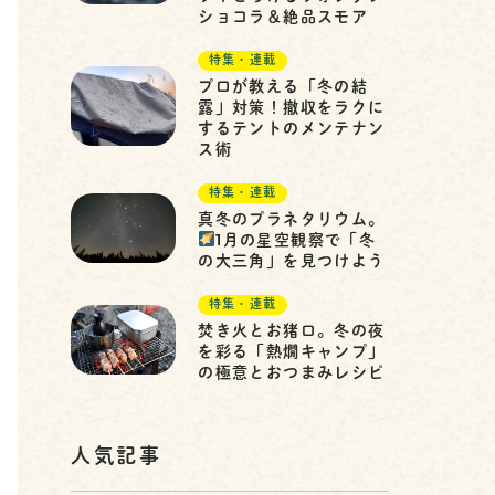
ショコラ＆絶品スモア
特集・連載
プロが教える「冬の結
露」対策！撤収をラクに
するテントのメンテナン
ス術
特集・連載
真冬のプラネタリウム。
1月の星空観察で「冬
の大三角」を見つけよう
特集・連載
焚き火とお猪口。冬の夜
を彩る「熱燗キャンプ」
の極意とおつまみレシピ
人気記事