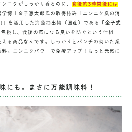
ニンニクがしっかり香るのに、
食後約3時間後には
農学博士金子憲太郎氏の取得特許「ニンニク臭の消
8号)」を活用した海藻抽出物（国産）である
「金子式
が包摂し、食後の気になる臭いを防ぐという仕組
使える商品なんです。しっかりとパンチの効いた業
香料。
ニンニクパワーで免疫アップ！もっと元気に
味にも。まさに万能調味料！