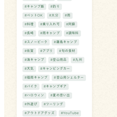
#キャンプ飯
#釣り
#ペットOK
#大分
#雨
#料理
#乗り入れ可
#阿蘇
#長崎
#雨キャンプ
#調味料
#スノーピーク
#離島キャンプ
#佐賀
#アプリ
#旬の食材
#海キャンプ
#登山用品
#九州
#天気
#キャンピングカー
#福岡キャンプ
#登山用シェルター
#バイク
#キャンプギア
#ハロウィン
#夏の思い出
#外遊び
#ツーリング
#アウトドアグッズ
#YouTube