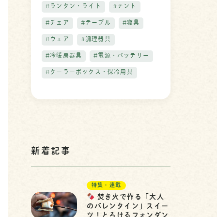
#ランタン・ライト
#テント
#チェア
#テーブル
#寝具
#ウェア
#調理器具
#冷暖房器具
#電源・バッテリー
#クーラーボックス・保冷用具
新着記事
特集・連載
焚き火で作る「大人
のバレンタイン」スイー
ツ！とろけるフォンダン