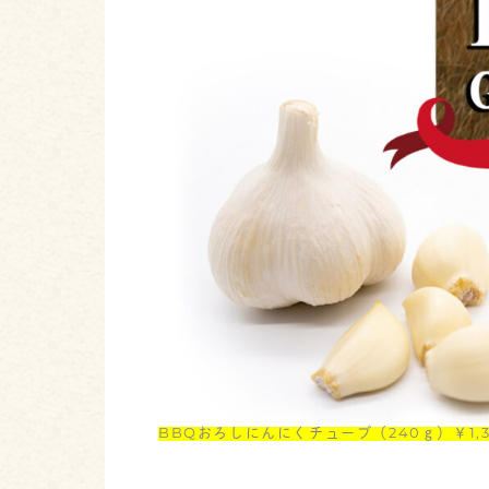
BBQおろしにんにくチューブ（240ｇ）￥1,