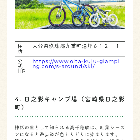
住
大分県玖珠郡九重町湯坪６１２−１
所
公
https://www.oita-kuju-glampi
式
ng.com/s-around/ski/
HP
4. 日之影キャンプ場（宮崎県日之影
町）
神話の里として知られる高千穂峡は、紅葉シーズ
ンになると遊歩道が色とりどりに染まります。