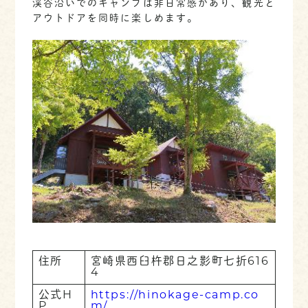
渓谷沿いでのキャンプは非日常感があり、観光と
アウトドアを同時に楽しめます。
住所
宮崎県西臼杵郡日之影町七折616
4
公式H
https://hinokage-camp.co
P
m/