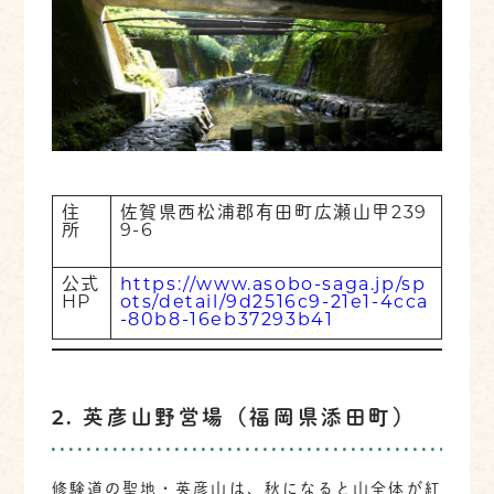
住
佐賀県西松浦郡有田町広瀬山甲239
所
9-6
公式
https://www.asobo-saga.jp/sp
HP
ots/detail/9d2516c9-21e1-4cca
-80b8-16eb37293b41
2. 英彦山野営場（福岡県添田町）
修験道の聖地・英彦山は、秋になると山全体が紅