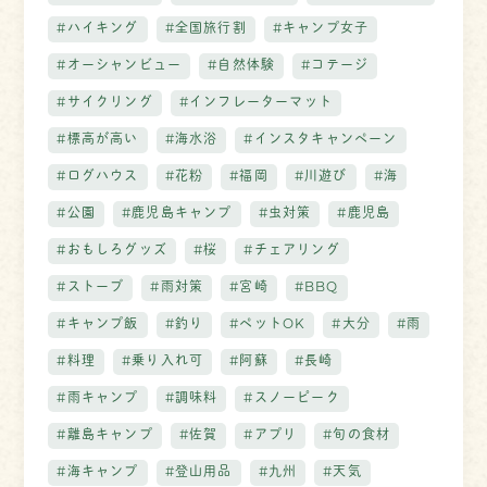
#ハイキング
#全国旅行割
#キャンプ女子
#オーシャンビュー
#自然体験
#コテージ
#サイクリング
#インフレーターマット
#標高が高い
#海水浴
#インスタキャンペーン
#ログハウス
#花粉
#福岡
#川遊び
#海
#公園
#鹿児島キャンプ
#虫対策
#鹿児島
#おもしろグッズ
#桜
#チェアリング
#ストーブ
#雨対策
#宮崎
#BBQ
#キャンプ飯
#釣り
#ペットOK
#大分
#雨
#料理
#乗り入れ可
#阿蘇
#長崎
#雨キャンプ
#調味料
#スノーピーク
#離島キャンプ
#佐賀
#アプリ
#旬の食材
#海キャンプ
#登山用品
#九州
#天気