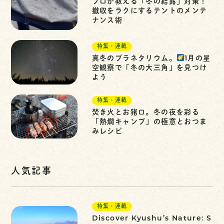
プロが教える「冬の結露」対策！
撤収をラクにするテントのメンテ
ナンス術
特集・連載
真冬のプラネタリウム。
1月の星
空観察で「冬の大三角」を見つけ
よう
特集・連載
焚き火とお猪口。冬の夜を彩る
「熱燗キャンプ」の極意とおつま
みレシピ
人気記事
特集・連載
Discover Kyushu’s Nature: S