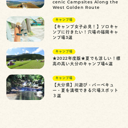
cenic Campsites Along the
West Golden Route
キャンプ場
【キャンプ女子必見！】ソロキャ
ンプに行きたい！穴場の福岡キャ
ンプ場3選
キャンプ場
★2022年度版★夏でも涼しい！標
高の高い大分のキャンプ場4選
キャンプ場
【大分県】川遊び・バーベキュ
ー・夏を満喫できる穴場スポット
３選