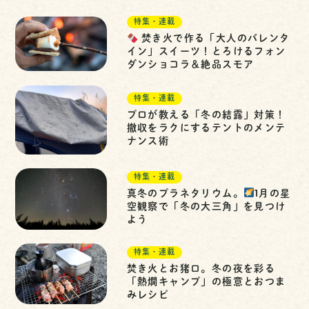
特集・連載
焚き火で作る「大人のバレンタ
イン」スイーツ！とろけるフォン
ダンショコラ＆絶品スモア
特集・連載
プロが教える「冬の結露」対策！
撤収をラクにするテントのメンテ
ナンス術
特集・連載
真冬のプラネタリウム。
1月の星
空観察で「冬の大三角」を見つけ
よう
特集・連載
焚き火とお猪口。冬の夜を彩る
「熱燗キャンプ」の極意とおつま
みレシピ