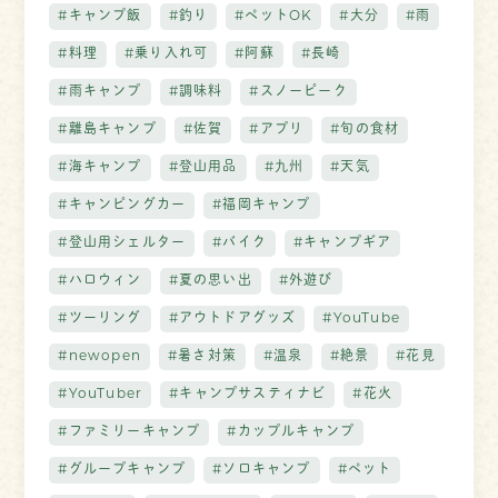
#キャンプ飯
#釣り
#ペットOK
#大分
#雨
#料理
#乗り入れ可
#阿蘇
#長崎
#雨キャンプ
#調味料
#スノーピーク
#離島キャンプ
#佐賀
#アプリ
#旬の食材
#海キャンプ
#登山用品
#九州
#天気
#キャンピングカー
#福岡キャンプ
#登山用シェルター
#バイク
#キャンプギア
#ハロウィン
#夏の思い出
#外遊び
#ツーリング
#アウトドアグッズ
#YouTube
#newopen
#暑さ対策
#温泉
#絶景
#花見
#YouTuber
#キャンプサスティナビ
#花火
#ファミリーキャンプ
#カップルキャンプ
#グループキャンプ
#ソロキャンプ
#ペット