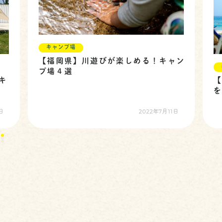
キャンプ場
【福岡県】川遊びが楽しめる！キャン
キ
プ場４選
【
を
2022年7月11日