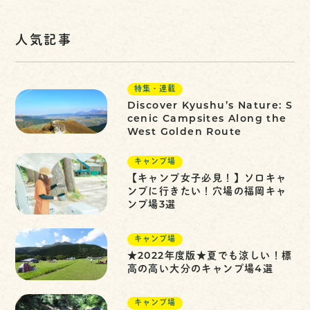
人気記事
特集・連載
Discover Kyushu’s Nature: S
cenic Campsites Along the
West Golden Route
キャンプ場
【キャンプ女子必見！】ソロキャ
ンプに行きたい！穴場の福岡キャ
ンプ場3選
キャンプ場
★2022年度版★夏でも涼しい！標
高の高い大分のキャンプ場4選
キャンプ場