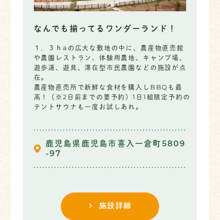
なんでも揃ってるワンダーランド！
１．３ｈaの広大な敷地の中に、農産物直売館
や農園レストラン、体験用農地、キャンプ場、
遊歩道、遊具、滞在型市民農園などの施設が点
在。
農産物直売所で新鮮な食材を購入しBBQも最
高！（※2日前までの要予約）1日1組限定予約の
テントサウナも一度お試しあれ。
鹿児島県鹿児島市喜入一倉町5809
-97
施設詳細