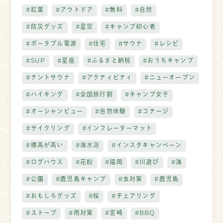
#紅葉
#アウトドア
#無料
#自然
#防災グッズ
#星空
#キャンプ初心者
#ポータブル電源
#住宅
#サウナ
#レシピ
#SUP
#星座
#ふるさと納税
#おうちキャンプ
#テントサウナ
#アクティビティ
#ニューオープン
#ハイキング
#全国旅行割
#キャンプ女子
#オーシャンビュー
#自然体験
#コテージ
#サイクリング
#インフレーターマット
#標高が高い
#海水浴
#インスタキャンペーン
#ログハウス
#花粉
#福岡
#川遊び
#海
#公園
#鹿児島キャンプ
#虫対策
#鹿児島
#おもしろグッズ
#桜
#チェアリング
#ストーブ
#雨対策
#宮崎
#BBQ