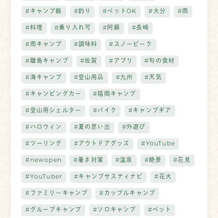
#キャンプ飯
#釣り
#ペットOK
#大分
#雨
#料理
#乗り入れ可
#阿蘇
#長崎
#雨キャンプ
#調味料
#スノーピーク
#離島キャンプ
#佐賀
#アプリ
#旬の食材
#海キャンプ
#登山用品
#九州
#天気
#キャンピングカー
#福岡キャンプ
#登山用シェルター
#バイク
#キャンプギア
#ハロウィン
#夏の思い出
#外遊び
#ツーリング
#アウトドアグッズ
#YouTube
#newopen
#暑さ対策
#温泉
#絶景
#花見
#YouTuber
#キャンプサスティナビ
#花火
#ファミリーキャンプ
#カップルキャンプ
#グループキャンプ
#ソロキャンプ
#ペット