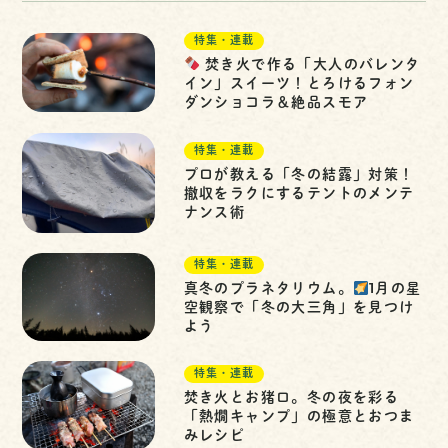
特集・連載
焚き火で作る「大人のバレンタ
イン」スイーツ！とろけるフォン
ダンショコラ＆絶品スモア
特集・連載
プロが教える「冬の結露」対策！
撤収をラクにするテントのメンテ
ナンス術
特集・連載
真冬のプラネタリウム。
1月の星
空観察で「冬の大三角」を見つけ
よう
特集・連載
焚き火とお猪口。冬の夜を彩る
「熱燗キャンプ」の極意とおつま
みレシピ