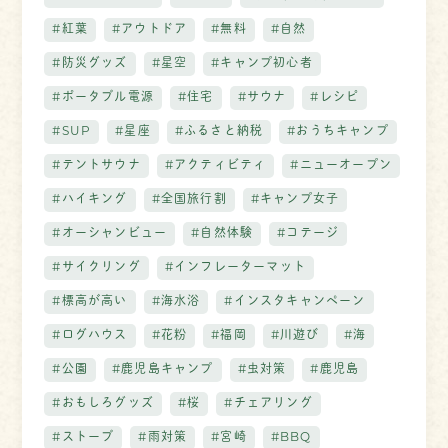
#紅葉
#アウトドア
#無料
#自然
#防災グッズ
#星空
#キャンプ初心者
#ポータブル電源
#住宅
#サウナ
#レシピ
#SUP
#星座
#ふるさと納税
#おうちキャンプ
#テントサウナ
#アクティビティ
#ニューオープン
#ハイキング
#全国旅行割
#キャンプ女子
#オーシャンビュー
#自然体験
#コテージ
#サイクリング
#インフレーターマット
#標高が高い
#海水浴
#インスタキャンペーン
#ログハウス
#花粉
#福岡
#川遊び
#海
#公園
#鹿児島キャンプ
#虫対策
#鹿児島
#おもしろグッズ
#桜
#チェアリング
#ストーブ
#雨対策
#宮崎
#BBQ