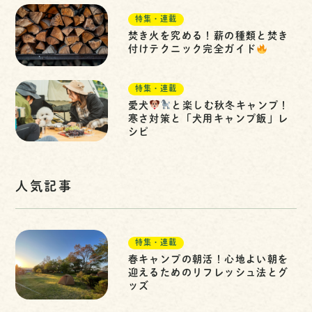
特集・連載
焚き火を究める！薪の種類と焚き
付けテクニック完全ガイド
特集・連載
愛犬
と楽しむ秋冬キャンプ！
寒さ対策と「犬用キャンプ飯」レ
シピ
人気記事
特集・連載
春キャンプの朝活！心地よい朝を
迎えるためのリフレッシュ法とグ
ッズ