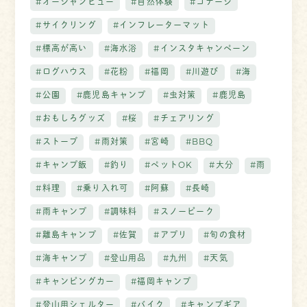
#オーシャンビュー
#自然体験
#コテージ
#サイクリング
#インフレーターマット
#標高が高い
#海水浴
#インスタキャンペーン
#ログハウス
#花粉
#福岡
#川遊び
#海
#公園
#鹿児島キャンプ
#虫対策
#鹿児島
#おもしろグッズ
#桜
#チェアリング
#ストーブ
#雨対策
#宮崎
#BBQ
#キャンプ飯
#釣り
#ペットOK
#大分
#雨
#料理
#乗り入れ可
#阿蘇
#長崎
#雨キャンプ
#調味料
#スノーピーク
#離島キャンプ
#佐賀
#アプリ
#旬の食材
#海キャンプ
#登山用品
#九州
#天気
#キャンピングカー
#福岡キャンプ
#登山用シェルター
#バイク
#キャンプギア