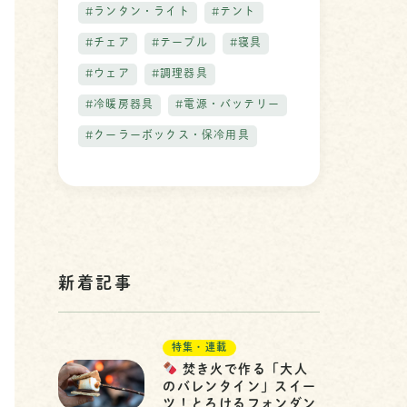
#ランタン・ライト
#テント
#チェア
#テーブル
#寝具
#ウェア
#調理器具
#冷暖房器具
#電源・バッテリー
#クーラーボックス・保冷用具
新着記事
特集・連載
焚き火で作る「大人
のバレンタイン」スイー
ツ！とろけるフォンダン