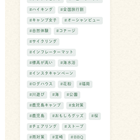
#ハイキング
#全国旅行割
#キャンプ女子
#オーシャンビュー
#自然体験
#コテージ
#サイクリング
#インフレーターマット
#標高が高い
#海水浴
#インスタキャンペーン
#ログハウス
#花粉
#福岡
#川遊び
#海
#公園
#鹿児島キャンプ
#虫対策
#鹿児島
#おもしろグッズ
#桜
#チェアリング
#ストーブ
#雨対策
#宮崎
#BBQ