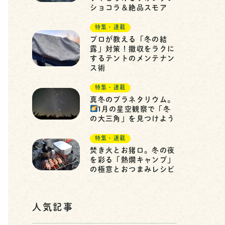
ショコラ＆絶品スモア
特集・連載
プロが教える「冬の結
露」対策！撤収をラクに
するテントのメンテナン
ス術
特集・連載
真冬のプラネタリウム。
1月の星空観察で「冬
の大三角」を見つけよう
特集・連載
焚き火とお猪口。冬の夜
を彩る「熱燗キャンプ」
の極意とおつまみレシピ
人気記事