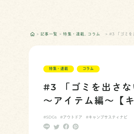
記事一覧
特集・連載
コラム
#3 「ゴミ
特集・連載
コラム
#3 「ゴミを出さ
～アイテム編～【
#SDGs
#アウトドア
#キャンプサスティナビ