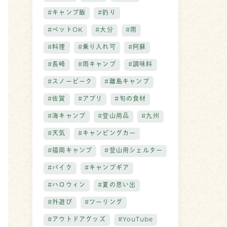
#キャンプ飯
#釣り
#ペットOK
#大分
#雨
#料理
#乗り入れ可
#阿蘇
#長崎
#雨キャンプ
#調味料
#スノーピーク
#離島キャンプ
#佐賀
#アプリ
#旬の食材
#海キャンプ
#登山用品
#九州
#天気
#キャンピングカー
#福岡キャンプ
#登山用シェルター
#バイク
#キャンプギア
#ハロウィン
#夏の思い出
#外遊び
#ツーリング
#アウトドアグッズ
#YouTube