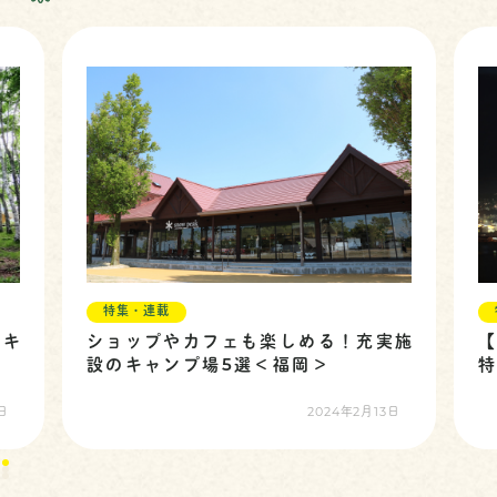
特集・連載
実施
【2024年８月開催】福岡の花火大会
特集！前編！
13日
2024年7月30日