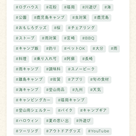
#ログハウス
#花粉
#福岡
#川遊び
#海
#公園
#鹿児島キャンプ
#虫対策
#鹿児島
#おもしろグッズ
#桜
#チェアリング
#ストーブ
#雨対策
#宮崎
#BBQ
#キャンプ飯
#釣り
#ペットOK
#大分
#雨
#料理
#乗り入れ可
#阿蘇
#長崎
#雨キャンプ
#調味料
#スノーピーク
#離島キャンプ
#佐賀
#アプリ
#旬の食材
#海キャンプ
#登山用品
#九州
#天気
#キャンピングカー
#福岡キャンプ
#登山用シェルター
#バイク
#キャンプギア
#ハロウィン
#夏の思い出
#外遊び
#ツーリング
#アウトドアグッズ
#YouTube