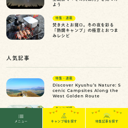
よう
特集・連載
焚き火とお猪口。冬の夜を彩る
「熱燗キャンプ」の極意とおつま
みレシピ
人気記事
特集・連載
Discover Kyushu’s Nature: S
cenic Campsites Along the
West Golden Route
キャンプ場
【キャンプ女子必見！】ソロキャ
ンプに行きたい！穴場の福岡キャ
キャンプ場を探す
メニュー
特集記事を探す
ンプ場3選