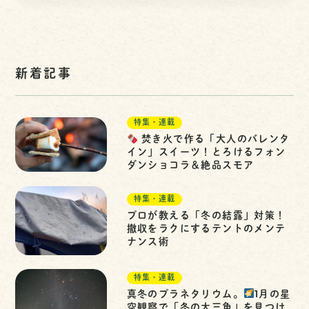
新着記事
特集・連載
焚き火で作る「大人のバレンタ
イン」スイーツ！とろけるフォン
ダンショコラ＆絶品スモア
特集・連載
プロが教える「冬の結露」対策！
撤収をラクにするテントのメンテ
ナンス術
特集・連載
真冬のプラネタリウム。
1月の星
空観察で「冬の大三角」を見つけ