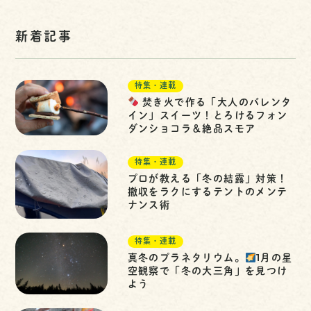
新着記事
特集・連載
焚き火で作る「大人のバレンタ
イン」スイーツ！とろけるフォン
ダンショコラ＆絶品スモア
特集・連載
プロが教える「冬の結露」対策！
撤収をラクにするテントのメンテ
ナンス術
特集・連載
真冬のプラネタリウム。
1月の星
空観察で「冬の大三角」を見つけ
よう