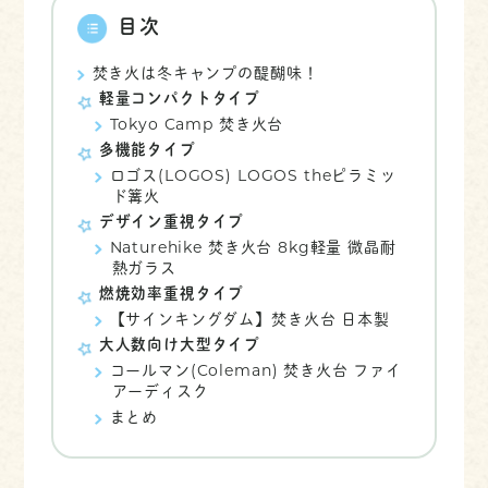
目次
焚き火は冬キャンプの醍醐味！
軽量コンパクトタイプ
Tokyo Camp 焚き火台
多機能タイプ
ロゴス(LOGOS) LOGOS theピラミッ
ド篝火
デザイン重視タイプ
Naturehike 焚き火台 8kg軽量 微晶耐
熱ガラス
燃焼効率重視タイプ
【サインキングダム】焚き火台 日本製
大人数向け大型タイプ
コールマン(Coleman) 焚き火台 ファイ
アーディスク
まとめ