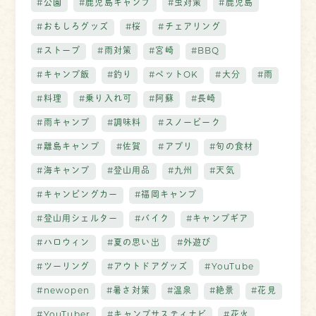
#公園
#鹿児島キャンプ
#虫対策
#鹿児島
#おもしろグッズ
#桜
#チェアリング
#ストーブ
#雨対策
#宮崎
#BBQ
#キャンプ飯
#釣り
#ペットOK
#大分
#雨
#料理
#乗り入れ可
#阿蘇
#長崎
#雨キャンプ
#調味料
#スノーピーク
#離島キャンプ
#佐賀
#アプリ
#旬の食材
#海キャンプ
#登山用品
#九州
#天気
#キャンピングカー
#福岡キャンプ
#登山用シェルター
#バイク
#キャンプギア
#ハロウィン
#夏の思い出
#外遊び
#ツーリング
#アウトドアグッズ
#YouTube
#newopen
#暑さ対策
#温泉
#絶景
#花見
#YouTuber
#キャンプサスティナビ
#花火