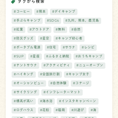
タグから検索
#コーヒー
#熊本
#デイキャンプ
#手ぶらキャンプ
#SDGs
#九州，熊本，鹿児島
#紅葉
#アウトドア
#無料
#自然
#防災グッズ
#星空
#キャンプ初心者
#ポータブル電源
#住宅
#サウナ
#レシピ
#SUP
#星座
#ふるさと納税
#おうちキャンプ
#テントサウナ
#アクティビティ
#ニューオープン
#ハイキング
#全国旅行割
#キャンプ女子
#オーシャンビュー
#自然体験
#コテージ
#サイクリング
#インフレーターマット
#標高が高い
#海水浴
#インスタキャンペーン
#ログハウス
#花粉
#福岡
#川遊び
#海