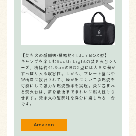
【焚き火の醍醐味/横幅約41.3cmBOX型】
キャンプを楽しむSouth Lightの焚き火台シリ
ーズ。横幅約41.3cmのBOX型には大きな薪が
すっぽり入る収容性。しかも、プレート壁は中
空構造に設計されて、煙が出にくい二次燃焼を
可能にして強力な燃焼効率を実現。炎に包まれ
る焚火台は、薪を最後まできれいに燃え続けさ
せます。焚き火の醍醐味を存分に楽しめる一台
です。
Amazon