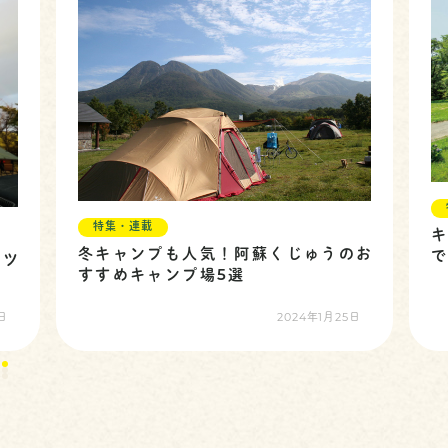
特集・連載
冬キャンプも人気！阿蘇くじゅうのお
で
コツ
すすめキャンプ場5選
日
2024年1月25日