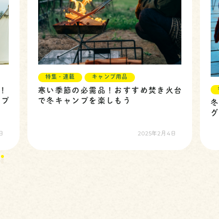
特集・連載
キャンプ用品
！
寒い季節の必需品！おすすめ焚き火台
ンプ
で冬キャンプを楽しもう
日
2025年2月4日