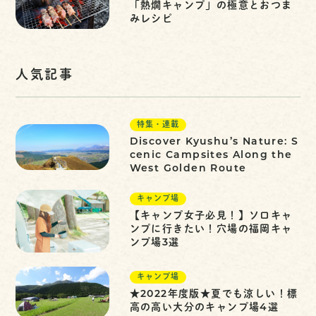
「熱燗キャンプ」の極意とおつま
みレシピ
人気記事
特集・連載
Discover Kyushu’s Nature: S
cenic Campsites Along the
West Golden Route
キャンプ場
【キャンプ女子必見！】ソロキャ
ンプに行きたい！穴場の福岡キャ
ンプ場3選
キャンプ場
★2022年度版★夏でも涼しい！標
高の高い大分のキャンプ場4選