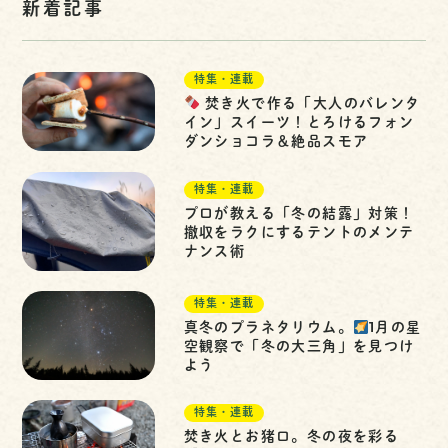
新着記事
特集・連載
焚き火で作る「大人のバレンタ
イン」スイーツ！とろけるフォン
ダンショコラ＆絶品スモア
特集・連載
プロが教える「冬の結露」対策！
撤収をラクにするテントのメンテ
ナンス術
特集・連載
真冬のプラネタリウム。
1月の星
空観察で「冬の大三角」を見つけ
よう
特集・連載
焚き火とお猪口。冬の夜を彩る