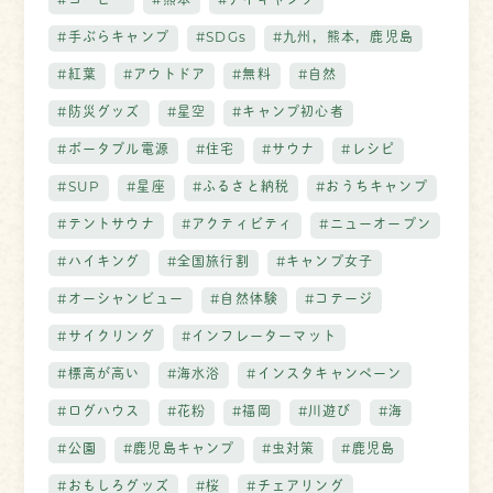
#コーヒー
#熊本
#デイキャンプ
#手ぶらキャンプ
#SDGs
#九州，熊本，鹿児島
#紅葉
#アウトドア
#無料
#自然
#防災グッズ
#星空
#キャンプ初心者
#ポータブル電源
#住宅
#サウナ
#レシピ
#SUP
#星座
#ふるさと納税
#おうちキャンプ
#テントサウナ
#アクティビティ
#ニューオープン
#ハイキング
#全国旅行割
#キャンプ女子
#オーシャンビュー
#自然体験
#コテージ
#サイクリング
#インフレーターマット
#標高が高い
#海水浴
#インスタキャンペーン
#ログハウス
#花粉
#福岡
#川遊び
#海
#公園
#鹿児島キャンプ
#虫対策
#鹿児島
#おもしろグッズ
#桜
#チェアリング