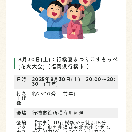
8月30日(土)：行橋夏まつりこすもっぺ
(花火大会)
（福岡県行橋市 ）
日時
2025年8月30日(土) 20:00～20:
30
(前年)
打ち
約2500発 (前年)
上げ
数
会場
行橋市役所横今川河畔
会場
【電車】JR行橋駅から徒歩15分
アク
【車】東九州道苅田北九州空港IC