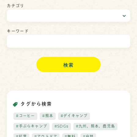
カテゴリ
キーワード
検
索
タグから検索
#コーヒー
#熊本
#デイキャンプ
#手ぶらキャンプ
#SDGs
#九州，熊本，鹿児島
#紅葉
#アウトドア
#無料
#自然