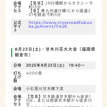
会場
【電車】JR行橋駅からタクシーで
アク
約15分
セス
【車】東九州道行橋ICから国道2
01号経由で約5分
公式
https://www.crossroadfukuo
サイ
ka.jp/event/11426
ト
8月23日(土)：甘木川花火大会
（福岡県
朝倉市
）
日時
2025年8月23日(土) 19:40～
打ち
4000発
上げ
数
会場
小石原川甘木橋下流
会場
【電車】甘木鉄道甘木駅から徒歩1
アク
0分、または西鉄甘木駅から徒歩15
セス
分