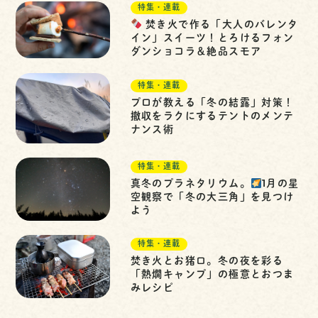
特集・連載
焚き火で作る「大人のバレンタ
イン」スイーツ！とろけるフォン
ダンショコラ＆絶品スモア
特集・連載
プロが教える「冬の結露」対策！
撤収をラクにするテントのメンテ
ナンス術
特集・連載
真冬のプラネタリウム。
1月の星
空観察で「冬の大三角」を見つけ
よう
特集・連載
焚き火とお猪口。冬の夜を彩る
「熱燗キャンプ」の極意とおつま
みレシピ