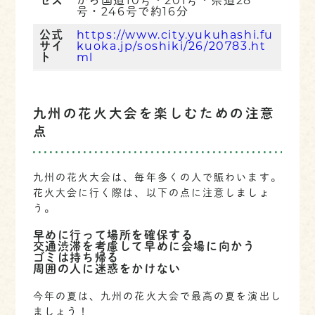
セス
から国道10号・201号・県道28
号・246号で約16分
公式
https://www.city.yukuhashi.fu
サイ
kuoka.jp/soshiki/26/20783.ht
ト
ml
九州の花火大会を楽しむための注意
点
九州の花火大会は、毎年多くの人で賑わいます。
花火大会に行く際は、以下の点に注意しましょ
う。
早めに行って場所を確保する
交通渋滞を考慮して早めに会場に向かう
ゴミは持ち帰る
周囲の人に迷惑をかけない
今年の夏は、九州の花火大会で最高の夏を演出し
ましょう！