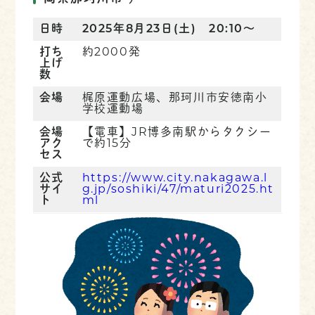
日時
2025年8月23日(土) 20:10～
打ち
約2000発
上げ
数
会場
梶原運動広場、那珂川市安徳南小
学校運動場
会場
【電車】JR博多南駅からタクシー
アク
で約15分
セス
公式
https://www.city.nakagawa.l
サイ
g.jp/soshiki/47/maturi2025.ht
ト
ml