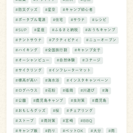
#防災グッズ
#星空
#キャンプ初心者
#ポータブル電源
#住宅
#サウナ
#レシピ
#SUP
#星座
#ふるさと納税
#おうちキャンプ
#テントサウナ
#アクティビティ
#ニューオープン
#ハイキング
#全国旅行割
#キャンプ女子
#オーシャンビュー
#自然体験
#コテージ
#サイクリング
#インフレーターマット
#標高が高い
#海水浴
#インスタキャンペーン
#ログハウス
#花粉
#福岡
#川遊び
#海
#公園
#鹿児島キャンプ
#虫対策
#鹿児島
#おもしろグッズ
#桜
#チェアリング
#ストーブ
#雨対策
#宮崎
#BBQ
#キャンプ飯
#釣り
#ペットOK
#大分
#雨