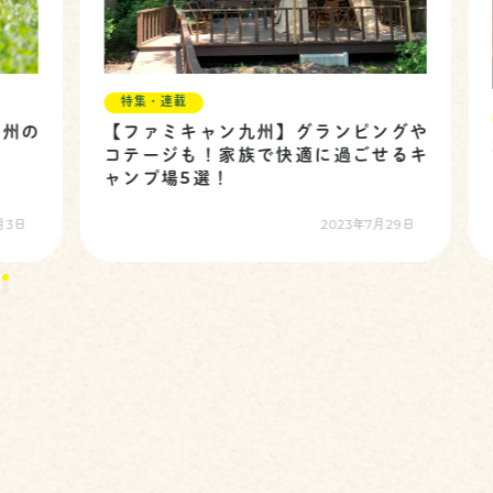
特集・連載
州の
【ファミキャン九州】グランピングや
コテージも！家族で快適に過ごせるキ
し
ャンプ場5選！
日
2023年7月29日