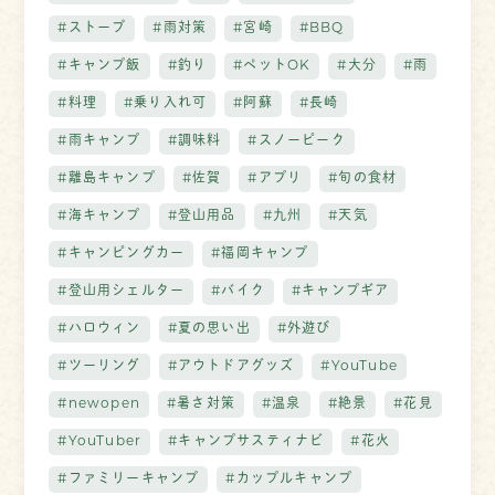
#ストーブ
#雨対策
#宮崎
#BBQ
#キャンプ飯
#釣り
#ペットOK
#大分
#雨
#料理
#乗り入れ可
#阿蘇
#長崎
#雨キャンプ
#調味料
#スノーピーク
#離島キャンプ
#佐賀
#アプリ
#旬の食材
#海キャンプ
#登山用品
#九州
#天気
#キャンピングカー
#福岡キャンプ
#登山用シェルター
#バイク
#キャンプギア
#ハロウィン
#夏の思い出
#外遊び
#ツーリング
#アウトドアグッズ
#YouTube
#newopen
#暑さ対策
#温泉
#絶景
#花見
#YouTuber
#キャンプサスティナビ
#花火
#ファミリーキャンプ
#カップルキャンプ