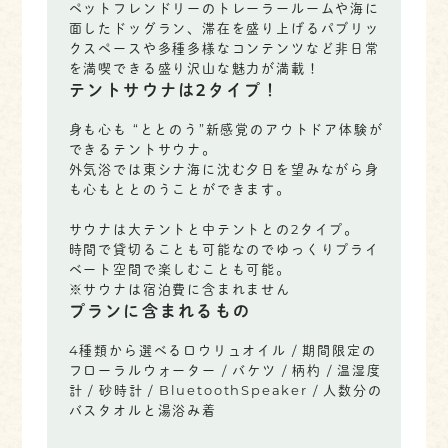
ペットフレンドリーのトレーラールームや海に
面したドッグラン、滞在を盛り上げるパブリッ
クスペースや多種多様なコンテンツなど非日常
を満喫できる盛り沢山な魅力が満載！
テントサウナは2タイプ！
身も心も “ととのう”新感覚のアウトドア体験が
できるテントサウナ。
外気浴では東シナ海に沈む夕日を望みながら身
も心もととのうことができます。
サウナは大テントと中テントとの2タイプ。
時間で貸切ることも可能なのでゆっくりプライ
ベート空間で楽しむことも可能。
※サウナは宿泊費に含まれません
プランに含まれるもの
4種類から選べるロウリュオイル / 期間限定の
フローラルウォーター / バケツ / 柄杓 / 温湿度
計 / 砂時計 / BluetoothSpeaker / 人数分の
バスタオルと湯浴み着