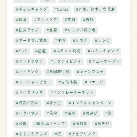
#手ぶらキャンプ
#SDGs
#九州，熊本，鹿児島
#紅葉
#アウトドア
#無料
#自然
#防災グッズ
#星空
#キャンプ初心者
#ポータブル電源
#住宅
#サウナ
#レシピ
#SUP
#星座
#ふるさと納税
#おうちキャンプ
#テントサウナ
#アクティビティ
#ニューオープン
#ハイキング
#全国旅行割
#キャンプ女子
#オーシャンビュー
#自然体験
#コテージ
#サイクリング
#インフレーターマット
#標高が高い
#海水浴
#インスタキャンペーン
#ログハウス
#花粉
#福岡
#川遊び
#海
#公園
#鹿児島キャンプ
#虫対策
#鹿児島
#おもしろグッズ
#桜
#チェアリング