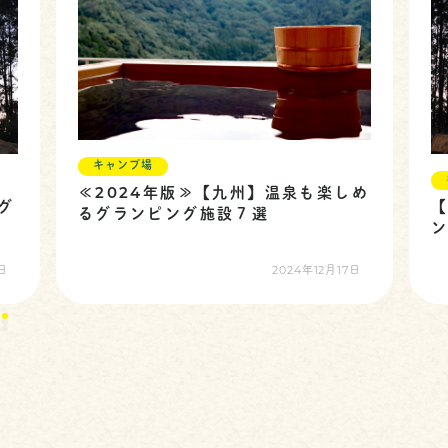
キャンプ場
≪2024年版≫【九州】温泉も楽しめ
グ
るグランピング施設７選
日
2024年12月17日