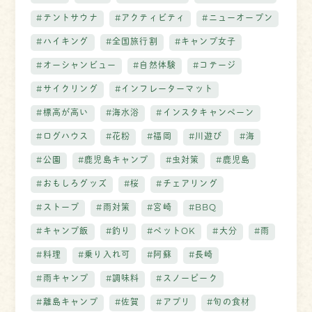
#テントサウナ
#アクティビティ
#ニューオープン
#ハイキング
#全国旅行割
#キャンプ女子
#オーシャンビュー
#自然体験
#コテージ
#サイクリング
#インフレーターマット
#標高が高い
#海水浴
#インスタキャンペーン
#ログハウス
#花粉
#福岡
#川遊び
#海
#公園
#鹿児島キャンプ
#虫対策
#鹿児島
#おもしろグッズ
#桜
#チェアリング
#ストーブ
#雨対策
#宮崎
#BBQ
#キャンプ飯
#釣り
#ペットOK
#大分
#雨
#料理
#乗り入れ可
#阿蘇
#長崎
#雨キャンプ
#調味料
#スノーピーク
#離島キャンプ
#佐賀
#アプリ
#旬の食材