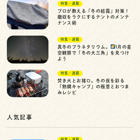
特集・連載
プロが教える「冬の結露」対策！
撤収をラクにするテントのメンテ
ナンス術
特集・連載
真冬のプラネタリウム。
1月の星
空観察で「冬の大三角」を見つけ
よう
特集・連載
焚き火とお猪口。冬の夜を彩る
「熱燗キャンプ」の極意とおつま
みレシピ
人気記事
特集・連載