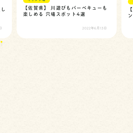
キャンプ場
【佐賀県】 川遊びもバーベキューも
楽し
楽しめる 穴場スポット4選
日
2022年6月13日