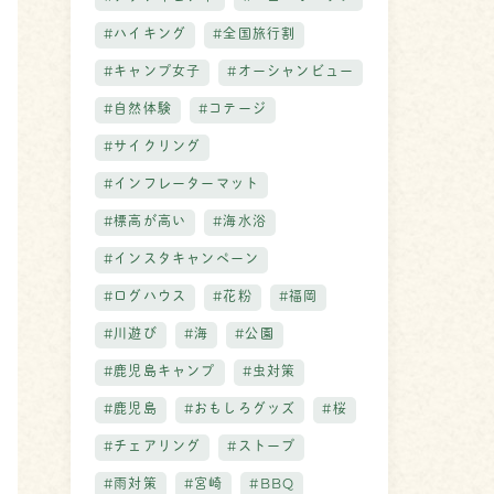
#ハイキング
#全国旅行割
#キャンプ女子
#オーシャンビュー
#自然体験
#コテージ
#サイクリング
#インフレーターマット
#標高が高い
#海水浴
#インスタキャンペーン
#ログハウス
#花粉
#福岡
#川遊び
#海
#公園
#鹿児島キャンプ
#虫対策
#鹿児島
#おもしろグッズ
#桜
#チェアリング
#ストーブ
#雨対策
#宮崎
#BBQ