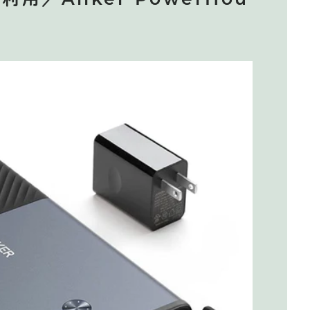
用／Anker PowerHou