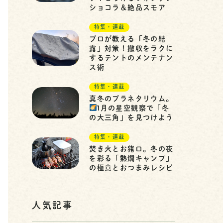
ショコラ＆絶品スモア
特集・連載
プロが教える「冬の結
露」対策！撤収をラクに
するテントのメンテナン
ス術
特集・連載
真冬のプラネタリウム。
1月の星空観察で「冬
の大三角」を見つけよう
特集・連載
焚き火とお猪口。冬の夜
を彩る「熱燗キャンプ」
の極意とおつまみレシピ
人気記事