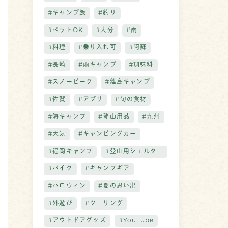
#キャンプ飯
#釣り
#ペットOK
#大分
#雨
#料理
#乗り入れ可
#阿蘇
#長崎
#雨キャンプ
#調味料
#スノーピーク
#離島キャンプ
#佐賀
#アプリ
#旬の食材
#海キャンプ
#登山用品
#九州
#天気
#キャンピングカー
#福岡キャンプ
#登山用シェルター
#バイク
#キャンプギア
#ハロウィン
#夏の思い出
#外遊び
#ツーリング
#アウトドアグッズ
#YouTube