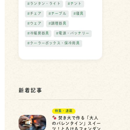
#ランタン・ライト
#テント
#チェア
#テーブル
#寝具
#ウェア
#調理器具
#冷暖房器具
#電源・バッテリー
#クーラーボックス・保冷用具
新着記事
特集・連載
焚き火で作る「大人
のバレンタイン」スイー
ツ！とろけるフォンダン