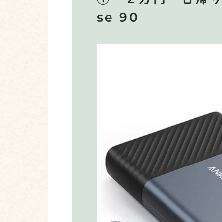
①〜２万円・日帰り利
se 90