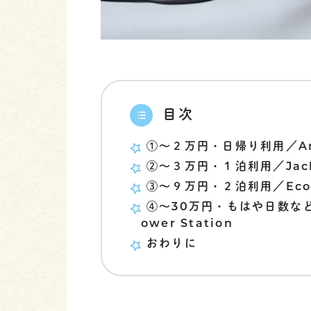
目次
①〜２万円・日帰り利用／Anke
②〜３万円・１泊利用／Jack
③〜９万円・２泊利用／EcoF
④〜30万円・もはや日数など問題
ower Station
おわりに